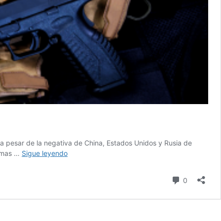
 a pesar de la negativa de China, Estados Unidos y Rusia de
¿Cómo
armas …
Sigue leyendo
y
qué
comentari
0
armas
se
regulan
en