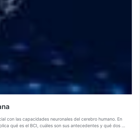
ana
ficial con las capacidades neuronales del cerebro humano. En
explica qué es el BCI, cuáles son sus antecedentes y qué dos …