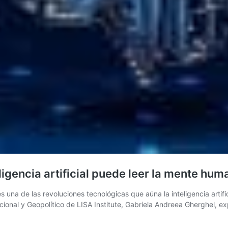
ligencia artificial puede leer la mente hum
s una de las revoluciones tecnológicas que aúna la inteligencia arti
nacional y Geopolítico de LISA Institute, Gabriela Andreea Gherghel, 