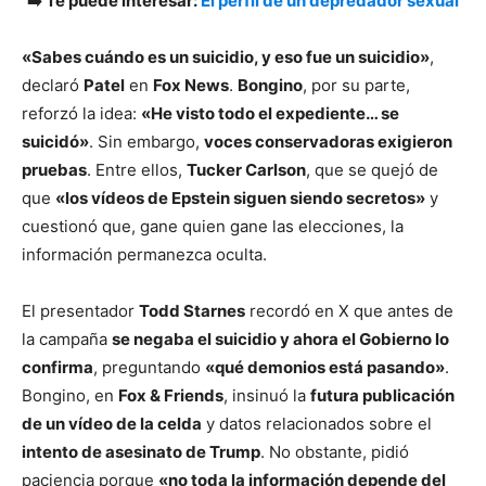
➡️ Te puede interesar:
El perfil de un depredador sexual
«Sabes cuándo es un suicidio, y eso fue un suicidio»
,
declaró
Patel
en
Fox News
.
Bongino
, por su parte,
reforzó la idea:
«He visto todo el expediente… se
suicidó»
. Sin embargo,
voces conservadoras exigieron
pruebas
. Entre ellos,
Tucker Carlson
, que se quejó de
que
«los vídeos de Epstein siguen siendo secretos»
y
cuestionó que, gane quien gane las elecciones, la
información permanezca oculta.
El presentador
Todd Starnes
recordó en X que antes de
la campaña
se negaba el suicidio y ahora el Gobierno lo
confirma
, preguntando
«qué demonios está pasando»
.
Bongino, en
Fox & Friends
, insinuó la
futura publicación
de un vídeo de la celda
y datos relacionados sobre el
intento de asesinato de Trump
. No obstante, pidió
paciencia porque
«no toda la información depende del