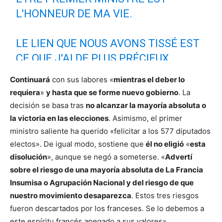
L'HONNEUR DE MA VIE.
LE LIEN QUE NOUS AVONS TISSÉ EST
CE QUE J'AI DE PLUS PRÉCIEUX.
Continuará
con sus labores «
mientras el deber lo
CE SOIR, LA FORMATION POLITIQUE
requiera
»
y hasta que se forme nuevo gobierno
. La
QUE J'AI REPRÉSENTÉE DANS CETTE
decisión se basa tras
no alcanzar la mayoría absoluta o
CAMPAGNE NE DISPOSE PAS D'UNE
la victoria en las elecciones
. Asimismo, el primer
ministro saliente ha querido «felicitar a los 577 diputados
MAJORITÉ.
electos». De igual modo, sostiene que
él no eligió
«
esta
disolución
», aunque se negó a someterse. «
Advertí
FIDÈLE À LA TRADITION
sobre el riesgo de una mayoría absoluta de La Francia
RÉPUBLICAINE ET CONFORMÉMENT
Insumisa o Agrupación Nacional y del riesgo de que
À MES…
nuestro movimiento desaparezca
. Estos tres riesgos
PIC.TWITTER.COM/DGCBNKOTLE
fueron descartados por los franceses. Se lo debemos a
este espíritu francés apegado a sus valores».