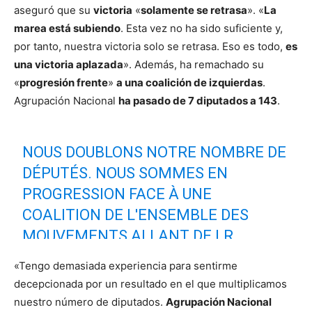
aseguró que su
victoria
«
solamente se retrasa
». «
La
marea está subiendo
. Esta vez no ha sido suficiente y,
por tanto, nuestra victoria solo se retrasa. Eso es todo,
es
una victoria aplazada
». Además, ha remachado su
«
progresión frente
»
a una coalición de izquierdas
.
Agrupación Nacional
ha pasado de 7 diputados a 143
.
NOUS DOUBLONS NOTRE NOMBRE DE
DÉPUTÉS. NOUS SOMMES EN
PROGRESSION FACE À UNE
COALITION DE L'ENSEMBLE DES
MOUVEMENTS ALLANT DE LR
JUSQU'À LA FRANCE INSOUMISE.
«Tengo demasiada experiencia para sentirme
decepcionada por un resultado en el que multiplicamos
LA MARÉE CONTINUE DE MONTER ET
nuestro número de diputados.
Agrupación Nacional