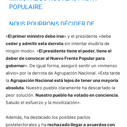
POPULAIRE.
NOUS POURRONS DÉCIDER DE
NOMBREUSES CHOSES PAR
«
El primer ministro debe irse
» y el presidente «debe
DÉCRETS.
ceder y admitir esta derrota
sin intentar eludirla de
ningún modo». «
El presidente tiene el poder, tiene el
SUR LE PLAN INTERNATIONAL, IL
deber de convocar al Nuevo Frente Popular para
gobernar
FAUDRA S'ENTENDRE POUR
». De igual forma, aseguró sentir un «inmenso
alivio» por la derrota de Agrupación Nacional. «Esta tarde
RECONNAÎTRE L'ÉTAT DE
la
Agrupación Nacional está lejos de tener una mayoría
PALESTINE.
#VICTOIRENFP
absoluta
. Nuestro pueblo claramente ha descartado la
PIC.TWITTER.COM/XYKZTK0ZS4
peor solución.
Nuestro pueblo ha votado en conciencia
.
Saludo el esfuerzo y la movilización».
— Jean-Luc Mélenchon (@JLMelenchon)
July 7, 2024
Además, ha destacado los posibles pactos
postelectorales y ha
rechazado llegar a acuerdos con