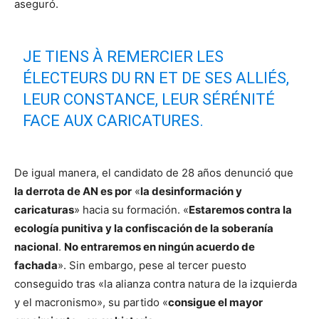
aseguró.
JE TIENS À REMERCIER LES
ÉLECTEURS DU RN ET DE SES ALLIÉS,
LEUR CONSTANCE, LEUR SÉRÉNITÉ
FACE AUX CARICATURES.
MALHEUREUSEMENT, L'ALLIANCE DU
De igual manera, el candidato de 28 años denunció que
DÉSHONNEUR ENTRE M. MACRON ET
la derrota de AN es por
«
la desinformación y
M. MÉLENCHON JETTE CE SOIR LA
caricaturas
» hacia su formación. «
Estaremos contra la
FRANCE DANS LES BRAS DE
ecología punitiva y la confiscación de la soberanía
nacional
L'EXTRÊME GAUCHE.
.
No entraremos en ningún acuerdo de
fachada
». Sin embargo, pese al tercer puesto
#LÉGISLATIVES2024
conseguido tras «la alianza contra natura de la izquierda
PIC.TWITTER.COM/9HOZACZ47T
y el macronismo», su partido «
consigue el mayor