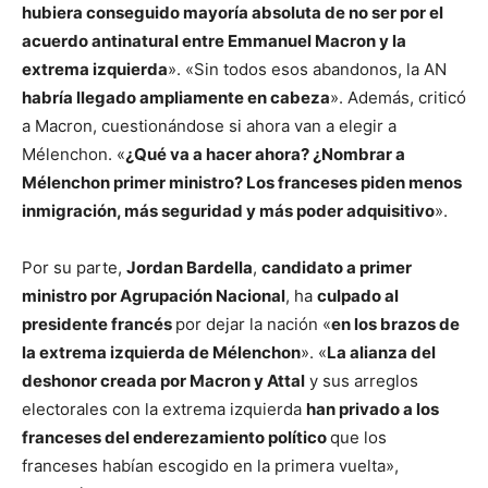
NOTRE VICTOIRE N'EST AUJOURD'HUI
hubiera conseguido mayoría absoluta de no ser por el
acuerdo antinatural entre Emmanuel Macron y la
QUE DIFFÉRÉE.
extrema izquierda
». «Sin todos esos abandonos, la AN
PIC.TWITTER.COM/FJZZEDMLBY
habría llegado ampliamente en cabeza
». Además, criticó
a Macron, cuestionándose si ahora van a elegir a
— Marine Le Pen (@MLP_officiel)
July 7, 2024
Mélenchon. «
¿Qué va a hacer ahora? ¿Nombrar a
Mélenchon primer ministro? Los franceses piden menos
inmigración, más seguridad y más poder adquisitivo
».
Por su parte,
Jordan Bardella
,
candidato a primer
ministro por Agrupación Nacional
, ha
culpado al
presidente francés
por dejar la nación «
en los brazos de
la extrema izquierda de Mélenchon
». «
La alianza del
deshonor creada por Macron y Attal
y sus arreglos
electorales con la extrema izquierda
han privado a los
franceses del enderezamiento político
que los
franceses habían escogido en la primera vuelta»,