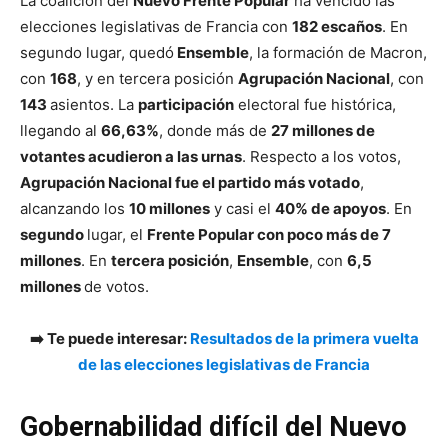
La coalición del
Nuevo Frente Popular
ha vencido las
elecciones legislativas de Francia con
182 escaños
. En
segundo lugar, quedó
Ensemble
, la formación de Macron,
con
168
, y en tercera posición
Agrupación Nacional
, con
143
asientos. La
participación
electoral fue histórica,
llegando al
66,63%
, donde más de
27 millones de
votantes acudieron a las urnas
. Respecto a los votos,
Agrupación Nacional fue el partido más votado
,
alcanzando los
10 millones
y casi el
40% de apoyos
. En
segundo
lugar, el
Frente Popular con poco más de 7
millones
. En
tercera posición
,
Ensemble
, con
6,5
millones
de votos.
➡️ Te puede interesar:
Resultados de la primera vuelta
de las elecciones legislativas de Francia
Gobernabilidad difícil
del Nuevo