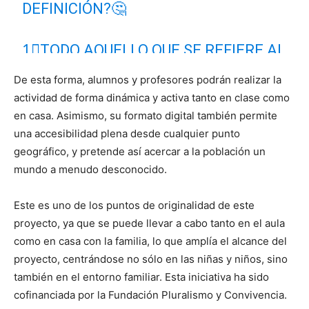
DEFINICIÓN?🤔
1⃣TODO AQUELLO QUE SE REFIERE AL
#ISLAM
☪️, TANTO EN UN SENTIDO
De esta forma, alumnos y profesores podrán realizar la
#RELIGIOSO
COMO
#CULTURAL
,
actividad de forma dinámica y activa tanto en clase como
REFERIDO A LAS SOCIEDADES DE
en casa. Asimismo, su formato digital también permite
MAYORÍA DE POBLACIÓN ISLÁMICA.
una accesibilidad plena desde cualquier punto
geográfico, y pretende así acercar a la población un
— Twist Islamophobia (@Twistfunci)
February 10,
mundo a menudo desconocido.
2022
Este es uno de los puntos de originalidad de este
proyecto, ya que se puede llevar a cabo tanto en el aula
como en casa con la familia, lo que amplía el alcance del
proyecto, centrándose no sólo en las niñas y niños, sino
también en el entorno familiar. Esta iniciativa ha sido
cofinanciada por la Fundación Pluralismo y Convivencia.