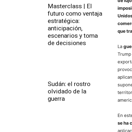
de luj
Masterclass | El
imposi
futuro como ventaja
Unidos
estratégica:
comerc
anticipación,
que tr
escenarios y toma
de decisiones
La
gue
Trump 
export
provoc
aplican
Sudán: el rostro
supone
olvidado de la
territo
guerra
americ
En est
se ha 
aplica