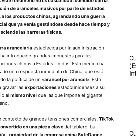
o. Este fenómeno no es casualidad: coincide con la
ción de aranceles masivos por parte de Estados
 a los productos chinos, agrandando una guerra
ial que ya venía gestándose desde hace tiempo y
asciende las barreras físicas.
rra arancelaria
establecida por la administración
ha introducido grandes impuestos para las
Cu
aciones chinas a Estados Unidos. Esta medida ha
(E
ado una respuesta inmediata de China, que está
In
do la política de un «
arancel por arancel
». Esto
 gravar las
exportaciones
estadounidenses a su
rio
al mismo nivel
que las que impone el gigante
ano.
e contexto de grandes tensiones comerciales,
TikTok
convertido en una pieza clave
del tablero. La
Cu
ción,
propiedad de la empresa china ByteDance,