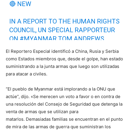
🔴 NEW
IN A REPORT TO THE HUMAN RIGHTS
COUNCIL, UN SPECIAL RAPPORTEUR
ON
#MYANMAR
TOM ANDREWS
IDENTIFIES STATES WHICH HAVE
El Reportero Especial identificó a China, Rusia y Serbia
SUPPLIED WEAPONS USED AGAINST
como Estados miembros que, desde el golpe, han estado
CIVILIANS AND CALLED FOR AN
suministrando a la junta armas que luego son utilizadas
IMMEDIATE BAN ON ARMS
para atacar a civiles.
TRANSFERS.
“El pueblo de Myanmar está implorando a la ONU que
actúe”, dijo. «Se merecen un voto a favor o en contra de
READ ▶️
HTTPS://T.CO/C8HXYVRGAC
una resolución del Consejo de Seguridad que detenga la
PIC.TWITTER.COM/BNXIOQPCK0
venta de armas que se utilizan para
matarlos. Demasiadas familias se encuentran en el punto
— UN Human Rights Council (@UN_HRC)
February
de mira de las armas de guerra que suministran los
22, 2022