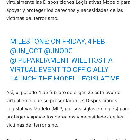
virtualmente las Disposiciones Legislativas Modelo para
apoyar y proteger los derechos y necesidades de las
víctimas del terrorismo.
MILESTONE: ON FRIDAY, 4 FEB
@UN_OCT
@UNODC
@IPUPARLIAMENT
WILL HOST A
VIRTUAL EVENT TO OFFICIALLY
LAUNCH THE MODEL LEGISLATIVE
PROVISIONS (MLPS) TO PROTECT
Así, el pasado 4 de febrero se organizó este evento
AND SUPPORT THE RIGHTS AND
virtual en el que se presentaron las Disposiciones
NEEDS OF
#VICTIMSOFTERRORISM
Legislativas Modelo (MLP, por sus siglas en inglés) para
@UN_OCT
#UNCCT
proteger y apoyar los derechos y necesidades de las
víctimas del terrorismo.
🔗 MORE INFO: