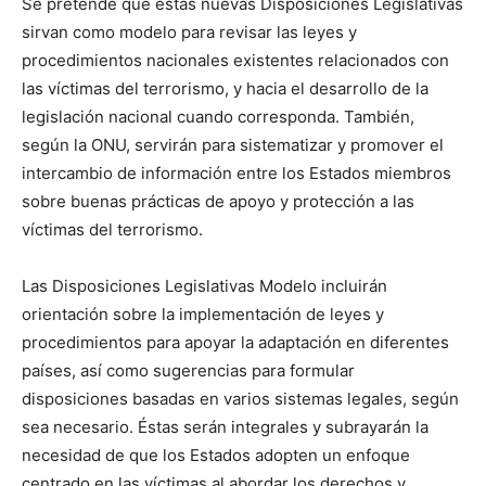
Se pretende que estas nuevas Disposiciones Legislativas
HTTPS://T.CO/YB4QOIHYPE
sirvan como modelo para revisar las leyes y
PIC.TWITTER.COM/HFYZN2QMT3
procedimientos nacionales existentes relacionados con
las víctimas del terrorismo, y hacia el desarrollo de la
— United Nations Office of Counter-Terrorism
legislación nacional cuando corresponda. También,
(@UN_OCT)
February 4, 2022
según la ONU, servirán para sistematizar y promover el
intercambio de información entre los Estados miembros
sobre buenas prácticas de apoyo y protección a las
víctimas del terrorismo.
Las Disposiciones Legislativas Modelo incluirán
orientación sobre la implementación de leyes y
procedimientos para apoyar la adaptación en diferentes
países, así como sugerencias para formular
disposiciones basadas en varios sistemas legales, según
sea necesario. Éstas serán integrales y subrayarán la
necesidad de que los Estados adopten un enfoque
centrado en las víctimas al abordar los derechos y