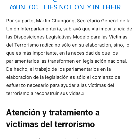
@UN_OCT
LIES NOT ONLY IN THEIR
DEVELOPMENT BUT IN THE NEED
Por su parte, Martin Chungong, Secretario General de la
FOR MPS TO TRANSFORM THEM
Unión Interparlamentaria, subrayó que «la importancia de
INTO NATIONAL LEGISLATION. THIS
las Disposiciones Legislativas Modelo para las Víctimas
IS JUST THE BEGINNING TO HELP
del Terrorismo radica no sólo en su elaboración, sino, lo
que es más importante, en la necesidad de que los
VICTIMS OF TERRORISM.
parlamentarios las transformen en legislación nacional.
De hecho, el trabajo de los parlamentarios en la
— Martin Chungong (@MartinChungong)
February 4,
2022
elaboración de la legislación es sólo el comienzo del
esfuerzo necesario para ayudar a las víctimas del
terrorismo a reconstruir sus vidas.»
Atención y tratamiento a
víctimas del terrorismo