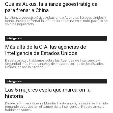
Qué es Aukus, la alianza geoestratégica
para frenar a China
La alianza geoestratégica Aukus entre Australia, Estados Unidos y
Reino Unido por frenar la influencia de China en el Indo-pacífico no
solo ha inquietado...
Inteligencia
Más allá de la CIA: las agencias de
Inteligencia de Estados Unidos
En este artículo hablamos sobre las Agencias de Inteligencia y
Seguridad más importantes y de mayor recorrido de los Estados
Unidos: desde la Agencia...
Inteligencia
Las 5 mujeres espía que marcaron la
historia
Desde la Primera Guerra Mundial hasta ahora, las mujeres han ido
tomando espacios en el campo de la Inteligencia. En este artículo
hablamos sobre...