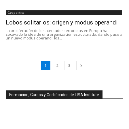
Geopolítica
Lobos solitarios: origen y modus operandi
La proliferación de los atentados terroristas en Europa ha
socavado la idea de una organización estructurada, dando paso a
un nuevo modus operandi: los...
1
2
3
Formación, Cursos y Certificados de LISA Institute