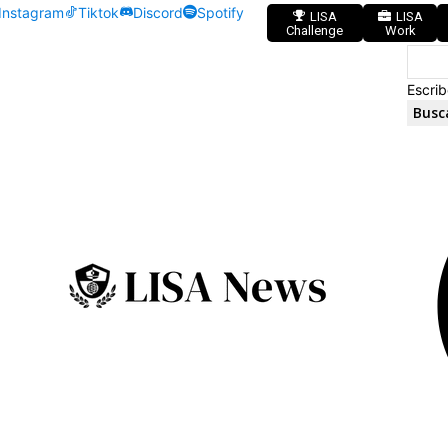
Instagram
Tiktok
Discord
Spotify
LISA
LISA
Challenge
Work
Escrib
Busc