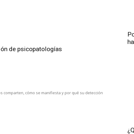
Po
ha
ión de psicopatologías
os comparten, cómo se manifiesta y por qué su detección
¿Q