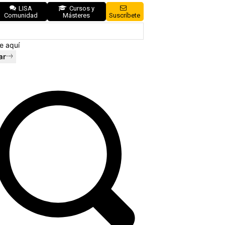
LISA
Cursos y
Comunidad
Másteres
Suscríbete
e aquí
ar