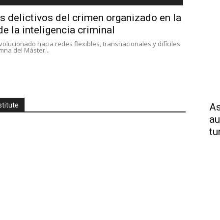
s delictivos del crimen organizado en la
e la inteligencia criminal
olucionado hacia redes flexibles, transnacionales y difíciles
umna del Máster...
stitute
As
au
tu