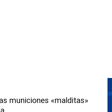
as municiones «malditas»
ia