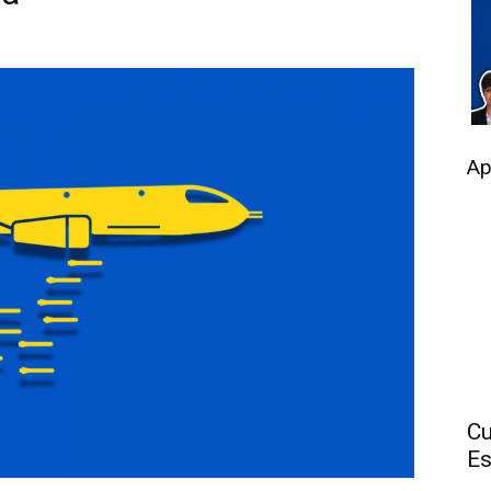
Ap
Cu
Es