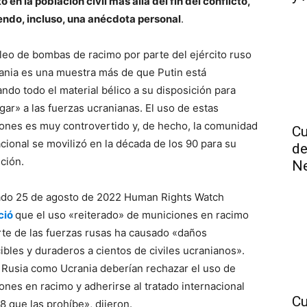
 en la población civil más allá del fin del conflicto,
endo, incluso, una anécdota personal
.
leo de bombas de racimo por parte del ejército ruso
ania es una muestra más de que Putin está
ndo todo el material bélico a su disposición para
gar» a las fuerzas ucranianas. El uso de estas
ones es muy controvertido y, de hecho, la comunidad
Cu
acional se movilizó en la década de los 90 para su
de
ición.
N
ado 25 de agosto de 2022 Human Rights Watch
ció
que el uso «reiterado» de municiones en racimo
rte de las fuerzas rusas ha causado «daños
ibles y duraderos a cientos de civiles ucranianos».
 Rusia como Ucrania deberían rechazar el uso de
ones en racimo y adherirse al tratado internacional
Cu
8 que las prohíbe», dijeron.