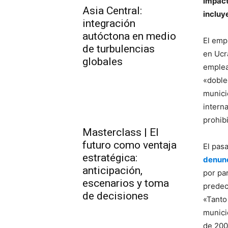
impacto
Asia Central:
incluy
integración
autóctona en medio
El emp
de turbulencias
en Ucr
globales
emplea
«doble
munici
intern
prohib
Masterclass | El
futuro como ventaja
El pas
estratégica:
denun
anticipación,
por pa
escenarios y toma
predec
de decisiones
«Tanto
munici
de 200