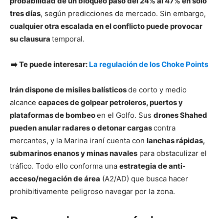
probabilidad de un bloqueo pasó del 24% al 47% en solo
tres días
, según predicciones de mercado. Sin embargo,
cualquier otra escalada en el conflicto puede provocar
su clausura
temporal.
➡️ Te puede interesar:
La regulación de los Choke Points
Irán dispone de misiles balísticos
de corto y medio
alcance
capaces de golpear petroleros, puertos y
plataformas de bombeo
en el Golfo. Sus
drones Shahed
pueden anular radares o detonar cargas
contra
mercantes, y la Marina iraní cuenta con
lanchas rápidas,
submarinos enanos y minas navales
para obstaculizar el
tráfico. Todo ello conforma una
estrategia de anti-
acceso/negación de área
(A2/AD) que busca hacer
prohibitivamente peligroso navegar por la zona.