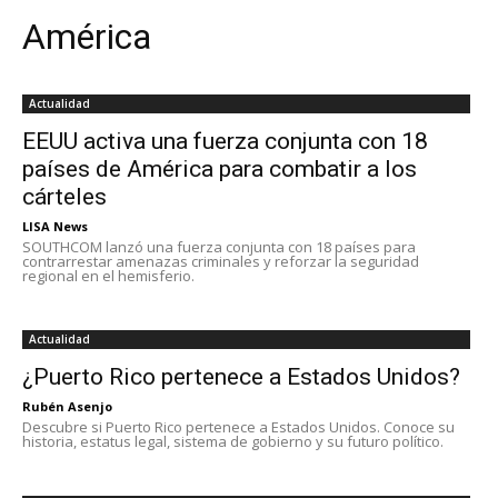
América
Actualidad
EEUU activa una fuerza conjunta con 18
países de América para combatir a los
cárteles
LISA News
SOUTHCOM lanzó una fuerza conjunta con 18 países para
contrarrestar amenazas criminales y reforzar la seguridad
regional en el hemisferio.
Actualidad
¿Puerto Rico pertenece a Estados Unidos?
Rubén Asenjo
Descubre si Puerto Rico pertenece a Estados Unidos. Conoce su
historia, estatus legal, sistema de gobierno y su futuro político.