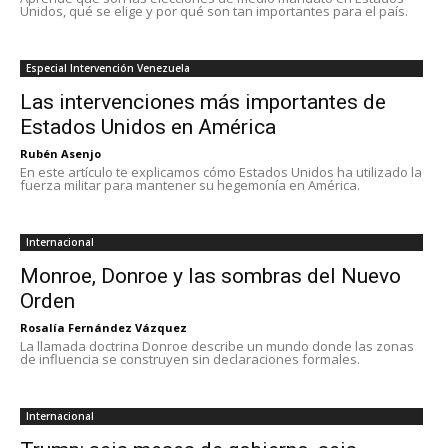
Unidos, qué se elige y por qué son tan importantes para el país.
Especial Intervención Venezuela
Las intervenciones más importantes de
Estados Unidos en América
Rubén Asenjo
En este artículo te explicamos cómo Estados Unidos ha utilizado la
fuerza militar para mantener su hegemonía en América.
Internacional
Monroe, Donroe y las sombras del Nuevo
Orden
Rosalía Fernández Vázquez
La llamada doctrina Donroe describe un mundo donde las zonas
de influencia se construyen sin declaraciones formales.
Internacional