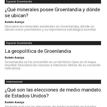
Especial Groenlandia
¿Qué minerales posee Groenlandia y dónde
se ubican?
Rubén Asenjo
Descubre los minerales existentes en Groenlandia, dónde se
ubican estos yacimientos y su importancia estratégica mundial.
Especial Groenlandia
La geopolítica de Groenlandia
Rubén Asenjo
Groenlandia se ha convertido en un territorio clave en el mapa
mundial. Descubre las razones e intereses detrás de su creciente
relevancia.
Internacional
¿Qué son las elecciones de medio mandato
de Estados Unidos?
Rubén Asenjo
Aprende qué son las elecciones de medio mandato en Estados