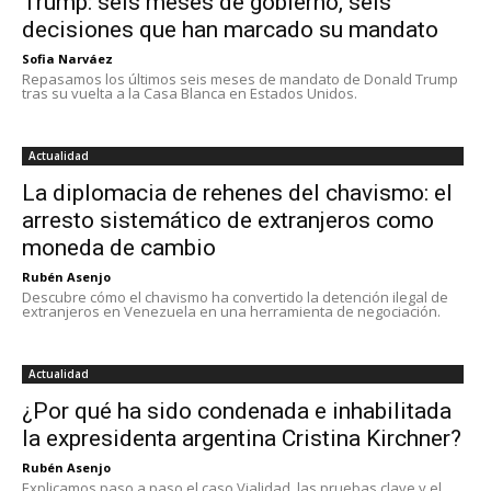
Trump: seis meses de gobierno, seis
decisiones que han marcado su mandato
Sofia Narváez
Repasamos los últimos seis meses de mandato de Donald Trump
tras su vuelta a la Casa Blanca en Estados Unidos.
Actualidad
La diplomacia de rehenes del chavismo: el
arresto sistemático de extranjeros como
moneda de cambio
Rubén Asenjo
Descubre cómo el chavismo ha convertido la detención ilegal de
extranjeros en Venezuela en una herramienta de negociación.
Actualidad
¿Por qué ha sido condenada e inhabilitada
la expresidenta argentina Cristina Kirchner?
Rubén Asenjo
Explicamos paso a paso el caso Vialidad, las pruebas clave y el