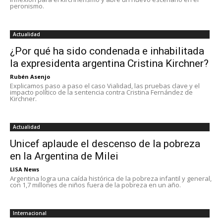
peronismo.
Actualidad
¿Por qué ha sido condenada e inhabilitada
la expresidenta argentina Cristina Kirchner?
Rubén Asenjo
Explicamos paso a paso el caso Vialidad, las pruebas clave y el
impacto político de la sentencia contra Cristina Fernández de
Kirchner.
Actualidad
Unicef aplaude el descenso de la pobreza
en la Argentina de Milei
LISA News
Argentina logra una caída histórica de la pobreza infantil y general,
con 1,7 millones de niños fuera de la pobreza en un año.
Internacional