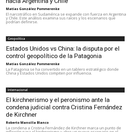
hacia Argentina y Chile
Matías González Pommerenke
El narcotráfico en Sudamérica se expande con fuerza en Argentina
y Chile. Este análisis examina sus raíces y los escenarios que
podrían definirse.
Geopolítica
Estados Unidos vs China: la disputa por el
control geopolítico de la Patagonia
Matías González Pommerenke
La Patagonia se ha convertido en un tablero estratégico donde
China y Estados Unidos compiten por influencia.
Internacional
El kirchnerismo y el peronismo ante la
condena judicial contra Cristina Fernández
de Kirchner
Roberto Mansilla Blanco
La condena a Cristina Fernández de Kirchner marca un punto de
inflexión para el kirchnerismo y abre un nuevo escenario en el