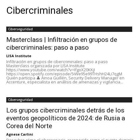
Cibercriminales
Ciberseguridad
Masterclass | Infiltración en grupos de
cibercriminales: paso a paso
LISA Institute
Infiltración en grupos de cibercriminales: paso a paso
Masterclass organizada por LISA Institute
https://www.youtube.com/watch?v=IfgoX20KKjI
https://open.spotify.com/episode/5iWe95e99THshH24Li7qgM
Quién participa 👤 Ainoa Guillén, Security Delivery Manager en
Accenture, especialista en análisis de amenazas y vigilancia...
Ciberseguridad
Los grupos cibercriminales detrás de los
eventos geopolíticos de 2024: de Rusia a
Corea del Norte
Agnese Carlini