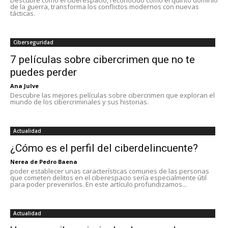
Descubre cómo el ciberespacio, reconocido como el quinto dominio
de la guerra, transforma los conflictos modernos con nuevas
tácticas.
Ciberseguridad
7 películas sobre cibercrimen que no te
puedes perder
Ana Julve
Descubre las mejores películas sobre cibercrimen que exploran el
mundo de los cibercriminales y sus historias.
Actualidad
¿Cómo es el perfil del ciberdelincuente?
Nerea de Pedro Baena
poder establecer unas características comunes de las personas
que cometen delitos en el ciberespacio sería especialmente útil
para poder prevenirlos. En este artículo profundizamos...
Actualidad