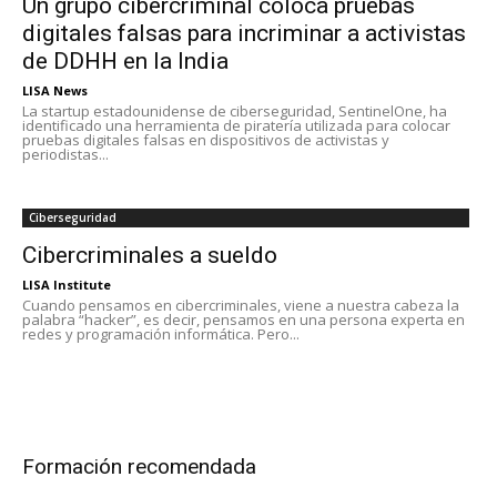
Un grupo cibercriminal coloca pruebas
digitales falsas para incriminar a activistas
de DDHH en la India
LISA News
La startup estadounidense de ciberseguridad, SentinelOne, ha
identificado una herramienta de piratería utilizada para colocar
pruebas digitales falsas en dispositivos de activistas y
periodistas...
Ciberseguridad
Cibercriminales a sueldo
LISA Institute
Cuando pensamos en cibercriminales, viene a nuestra cabeza la
palabra “hacker”, es decir, pensamos en una persona experta en
redes y programación informática. Pero...
Formación recomendada