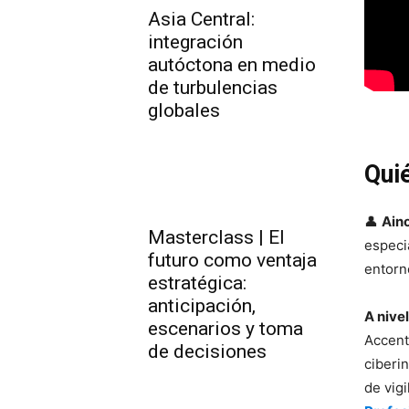
Asia Central:
integración
autóctona en medio
de turbulencias
globales
Qui
👤
Aino
Masterclass | El
especia
futuro como ventaja
entorn
estratégica:
anticipación,
A nivel
escenarios y toma
Accent
de decisiones
ciberi
de vigi