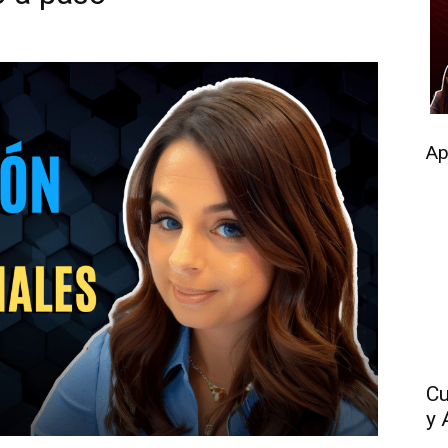
Ap
Cu
y 