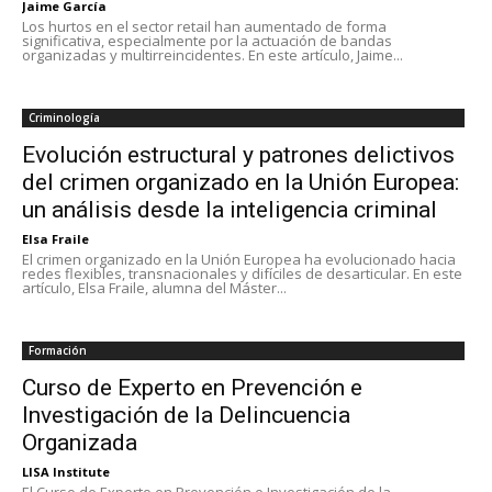
Jaime García
Los hurtos en el sector retail han aumentado de forma
significativa, especialmente por la actuación de bandas
organizadas y multirreincidentes. En este artículo, Jaime...
Criminología
Evolución estructural y patrones delictivos
del crimen organizado en la Unión Europea:
un análisis desde la inteligencia criminal
Elsa Fraile
El crimen organizado en la Unión Europea ha evolucionado hacia
redes flexibles, transnacionales y difíciles de desarticular. En este
artículo, Elsa Fraile, alumna del Máster...
Formación
Curso de Experto en Prevención e
Investigación de la Delincuencia
Organizada
LISA Institute