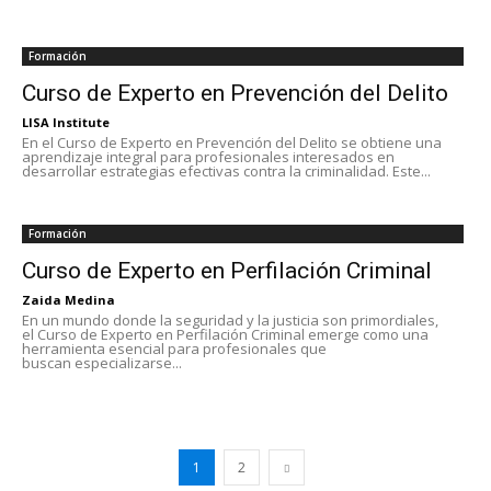
Formación
Curso de Experto en Prevención del Delito
LISA Institute
En el Curso de Experto en Prevención del Delito se obtiene una
aprendizaje integral para profesionales interesados en
desarrollar estrategias efectivas contra la criminalidad. Este...
Formación
Curso de Experto en Perfilación Criminal
Zaida Medina
En un mundo donde la seguridad y la justicia son primordiales,
el Curso de Experto en Perfilación Criminal emerge como una
herramienta esencial para profesionales que
buscan especializarse...
1
2