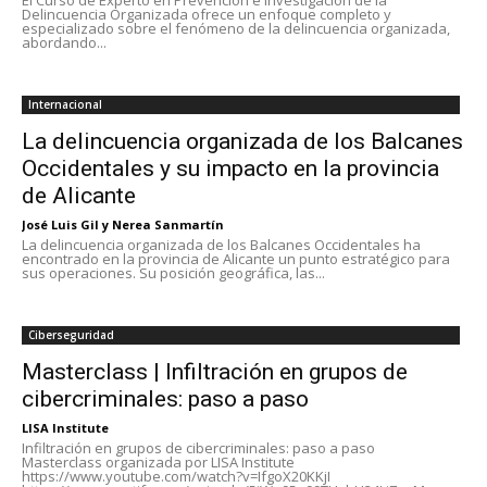
El Curso de Experto en Prevención e Investigación de la
Delincuencia Organizada ofrece un enfoque completo y
especializado sobre el fenómeno de la delincuencia organizada,
abordando...
Internacional
La delincuencia organizada de los Balcanes
Occidentales y su impacto en la provincia
de Alicante
José Luis Gil y Nerea Sanmartín
La delincuencia organizada de los Balcanes Occidentales ha
encontrado en la provincia de Alicante un punto estratégico para
sus operaciones. Su posición geográfica, las...
Ciberseguridad
Masterclass | Infiltración en grupos de
cibercriminales: paso a paso
LISA Institute
Infiltración en grupos de cibercriminales: paso a paso
Masterclass organizada por LISA Institute
https://www.youtube.com/watch?v=IfgoX20KKjI