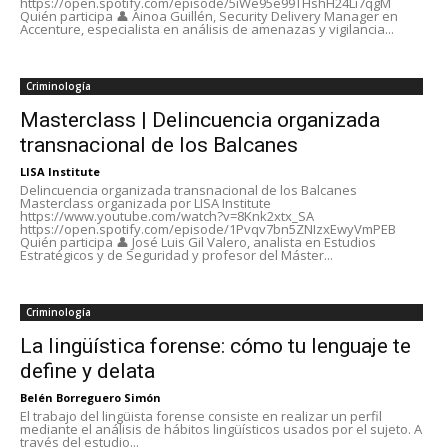
https://open.spotify.com/episode/5iWe95e99THshH24Li7qgM
Quién participa 👤 Ainoa Guillén, Security Delivery Manager en
Accenture, especialista en análisis de amenazas y vigilancia...
Criminología
Masterclass | Delincuencia organizada
transnacional de los Balcanes
LISA Institute
Delincuencia organizada transnacional de los Balcanes
Masterclass organizada por LISA Institute
https://www.youtube.com/watch?v=8Knk2xtx_SA
https://open.spotify.com/episode/1Pvqv7bn5ZNIzxEwyVmPEB
Quién participa 👤 José Luis Gil Valero, analista en Estudios
Estratégicos y de Seguridad y profesor del Máster...
Criminología
La lingüística forense: cómo tu lenguaje te
define y delata
Belén Borreguero Simón
El trabajo del lingüista forense consiste en realizar un perfil
mediante el análisis de hábitos lingüísticos usados por el sujeto. A
través del estudio...