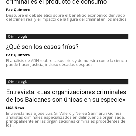
criminal es el producto de consumo
Paz Quintero
Descubre el debate ético sobre el beneficio económico derivado
del crimen real y el impacto de la figura del criminal en los medios.
Criminología
¿Qué son los casos fríos?
Paz Quintero
El análisis de ADN reabre casos fríos y demuestra cómo la ciencia
puede hacer justicia, incluso décadas después.
Criminología
Entrevista: «Las organizaciones criminales
de los Balcanes son únicas en su especie»
LISA News
Entrevistamos a José Luis Gil Valero y Nerea Sanmartín Gómez,
analistas criminales especializados en delincuencia organizada,
principalmente en las organizaciones criminales procedentes de
los...