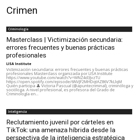
Crimen
Criminología
Masterclass | Victimización secundaria:
errores frecuentes y buenas prácticas
profesionales
LISA Institute
Victimización secundaria: errores frecuentes y buenas prácticas
profesionales Masterclass organizada por LISA Institute
https://www.youtube.com/watch?v=WNZ4d3JvzTU
https://open.spotify.com/episode/6NVJF2MHDqtAZ86V7kLlqM
Quién participa 👤 Victoria Pascual (@apuntecriminal), criminóloga y
socióloga. A nivel profesional, es profesora del Grado de
Criminología en...
Inteligencia
Reclutamiento juvenil por cárteles en
TikTok: una amenaza híbrida desde la
perspectiva de la inteligencia estratégica