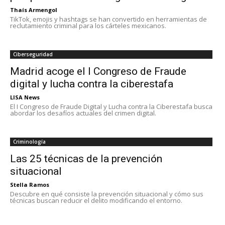
Thaís Armengol
TikTok, emojis y hashtags se han convertido en herramientas de
reclutamiento criminal para los cárteles mexicanos.
Ciberseguridad
Madrid acoge el I Congreso de Fraude
digital y lucha contra la ciberestafa
LISA News
El I Congreso de Fraude Digital y Lucha contra la Ciberestafa busca
abordar los desafíos actuales del crimen digital.
Criminología
Las 25 técnicas de la prevención
situacional
Stella Ramos
Descubre en qué consiste la prevención situacional y cómo sus
técnicas buscan reducir el delito modificando el entorno.