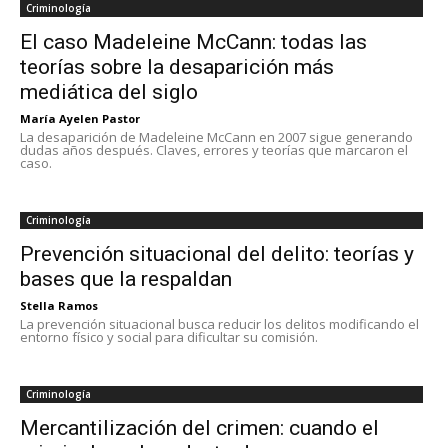
Criminología
El caso Madeleine McCann: todas las
teorías sobre la desaparición más
mediática del siglo
María Ayelen Pastor
La desaparición de Madeleine McCann en 2007 sigue generando
dudas años después. Claves, errores y teorías que marcaron el
caso.
Criminología
Prevención situacional del delito: teorías y
bases que la respaldan
Stella Ramos
La prevención situacional busca reducir los delitos modificando el
entorno físico y social para dificultar su comisión.
Criminología
Mercantilización del crimen: cuando el