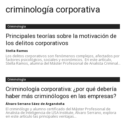
criminología corporativa
Criminología
Principales teorías sobre la motivación de
los delitos corporativos
Stella Ramos
Los delitos corporativos son fenómenos complejos, afectados por
factores psicológicos, sociales y económicos. En este artículo,
Stella Ramos, alumna del Máster Profesional de Analista Criminal...
Criminología
Criminología corporativa: ¿por qué debería
haber más criminólogos en las empresas?
Álvaro Serrano Sáez de Argandoña
El criminólogo y alumno certificado del Máster Profesional de
Analista de Inteligencia de LISA Institute, Álvaro Serrano, explora
en este artículo las principales ventajas...