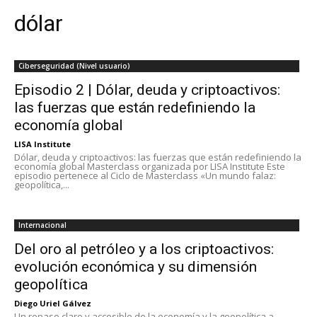
dólar
Ciberseguridad (Nivel usuario)
Episodio 2 | Dólar, deuda y criptoactivos:
las fuerzas que están redefiniendo la
economía global
LISA Institute
Dólar, deuda y criptoactivos: las fuerzas que están redefiniendo la
economía global Masterclass organizada por LISA Institute Este
episodio pertenece al Ciclo de Masterclass «Un mundo falaz:
geopolítica,...
Internacional
Del oro al petróleo y a los criptoactivos:
evolución económica y su dimensión
geopolítica
Diego Uriel Gálvez
Un repaso claro y accesible de la economía y la geopolítica a