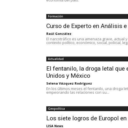
Formación
Curso de Experto en Análisis e
Raúl González
El narcotráfico es una amenaza grave, actual y
contexto político, económico, social, policial, lega
Actualidad
El fentanilo, la droga letal qu
Unidos y México
Selena Vázquez Rodríguez
En los últimos meses el fentanilo, una droga l
empeorando las relaciones con su...
Geopolítica
Los siete logros de Europol e
LISA News