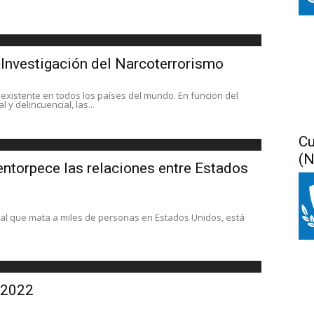
 Investigación del Narcoterrorismo
 existente en todos los países del mundo. En función del
l y delincuencial, las...
Cu
(N
e entorpece las relaciones entre Estados
etal que mata a miles de personas en Estados Unidos, está
n 2022