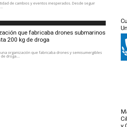
tidad de cambios y eventos inesperados. Desde seguir
..
Cu
Un
zación que fabricaba drones submarinos
sta 200 kg de droga
 una organización que fabricaba drones y semisumergibles
de droga....
Má
Ci
y 