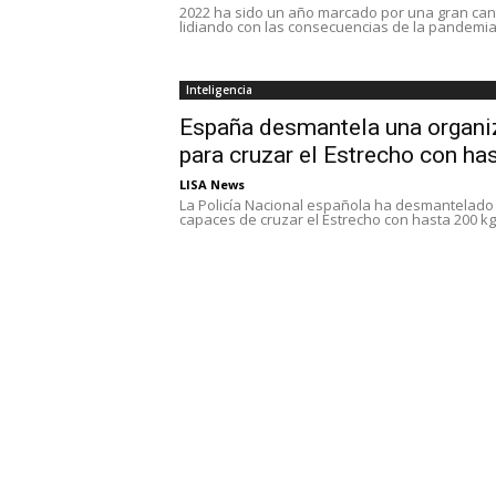
2022 ha sido un año marcado por una gran can
lidiando con las consecuencias de la pandemia.
Inteligencia
España desmantela una organi
para cruzar el Estrecho con ha
LISA News
La Policía Nacional española ha desmantelado
capaces de cruzar el Estrecho con hasta 200 kg 