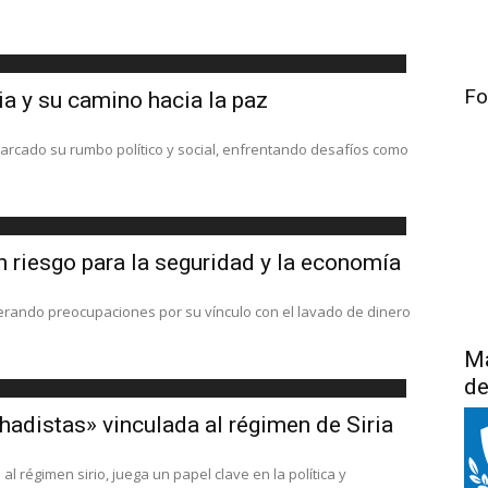
Fo
ia y su camino hacia la paz
cado su rumbo político y social, enfrentando desafíos como
n riesgo para la seguridad y la economía
erando preocupaciones por su vínculo con el lavado de dinero
Má
de
ihadistas» vinculada al régimen de Siria
l régimen sirio, juega un papel clave en la política y