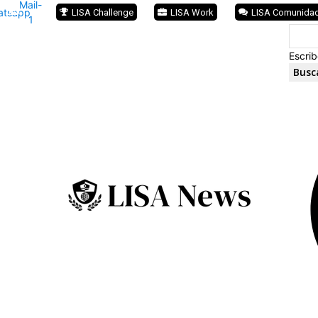
Mail-
atsapp
LISA Challenge
LISA Work
LISA Comunida
1
Escrib
Busc