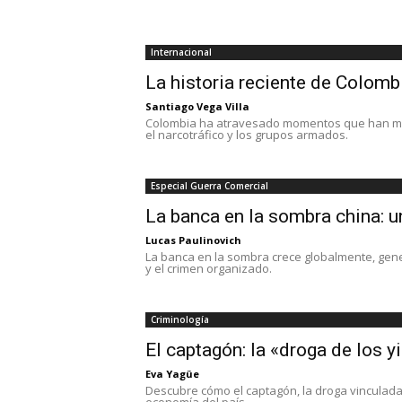
Internacional
La historia reciente de Colomb
Santiago Vega Villa
Colombia ha atravesado momentos que han mar
el narcotráfico y los grupos armados.
Especial Guerra Comercial
La banca en la sombra china: u
Lucas Paulinovich
La banca en la sombra crece globalmente, gen
y el crimen organizado.
Criminología
El captagón: la «droga de los y
Eva Yagüe
Descubre cómo el captagón, la droga vinculada a
economía del país.