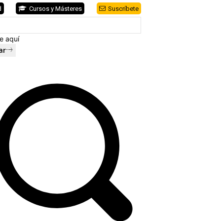
d
Cursos y Másteres
Suscríbete
e aquí
ar