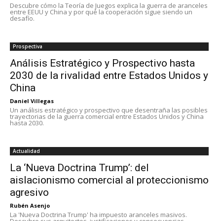
Descubre cómo la Teoría de Juegos explica la guerra de aranceles
entre EEUU y China y por qué la cooperación sigue siendo un
desafío.
Prospectiva
Análisis Estratégico y Prospectivo hasta
2030 de la rivalidad entre Estados Unidos y
China
Daniel Villegas
Un análisis estratégico y prospectivo que desentraña las posibles
trayectorias de la guerra comercial entre Estados Unidos y China
hasta 2030.
Actualidad
La ‘Nueva Doctrina Trump’: del
aislacionismo comercial al proteccionismo
agresivo
Rubén Asenjo
La 'Nueva Doctrina Trump' ha impuesto aranceles masivos.