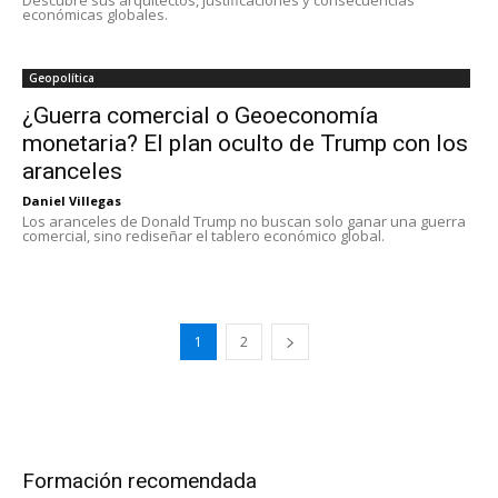
Descubre sus arquitectos, justificaciones y consecuencias
económicas globales.
Geopolítica
¿Guerra comercial o Geoeconomía
monetaria? El plan oculto de Trump con los
aranceles
Daniel Villegas
Los aranceles de Donald Trump no buscan solo ganar una guerra
comercial, sino rediseñar el tablero económico global.
1
2
Formación recomendada