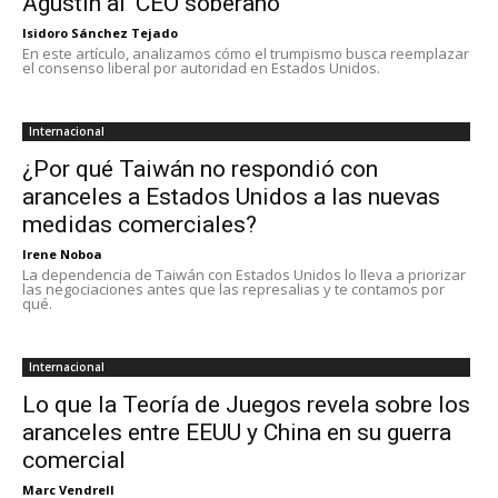
Agustín al ‘CEO soberano’
Isidoro Sánchez Tejado
En este artículo, analizamos cómo el trumpismo busca reemplazar
el consenso liberal por autoridad en Estados Unidos.
Internacional
¿Por qué Taiwán no respondió con
aranceles a Estados Unidos a las nuevas
medidas comerciales?
Irene Noboa
La dependencia de Taiwán con Estados Unidos lo lleva a priorizar
las negociaciones antes que las represalias y te contamos por
qué.
Internacional
Lo que la Teoría de Juegos revela sobre los
aranceles entre EEUU y China en su guerra
comercial
Marc Vendrell