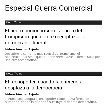
Especial Guerra Comercial
Efecto Trump
El neorreaccionarismo: la rama del
trumpismo que quiere reemplazar la
democracia liberal
Isidoro Sánchez Tejado
Descubre la corriente más radical del trumpismo: el
neorreaccionarismo, que propone reemplazar la democracia por
una élite tecnocrática.
Efecto Trump
El tecnopoder: cuando la eficiencia
desplaza a la democracia
Isidoro Sánchez Tejado
El trumpismo adopta el tecnopoder como nueva forma de
autoridad, donde la eficiencia sustituye al debate democrático.