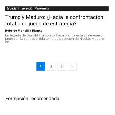
Especial Intervención Venezuela
Trump y Maduro: ¿Hacia la confrontación
total o un juego de estrategia?
Roberto Mansilla Blanco
La llegada de Donald Trump a la Casa Blanca este 20 de enero,
junto con la controvertida toma de posesión de Nicolás Maduro
en...
1
2
3
Formación recomendada