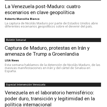
La Venezuela post-Maduro: cuatro
escenarios en clave geopolítica
Roberto Mansilla Blanco
La captura de Nicolás Maduro por parte de Estados Unidos abre
diferentes escenarios geopolíticos sobre el devenir del país.
Boletín Semanal
Captura de Maduro, protestas en Irán y
amenaza de Trump a Groenlandia
LISA News
Esta semana hablamos de la detención de Nicolás Maduro, de las
masivas manifestaciones en Irán y del cártel de Sinaloa en
España.
Especial Intervención Venezuela
Venezuela en el laboratorio hemisférico:
poder duro, transición y legitimidad en la
política internacional