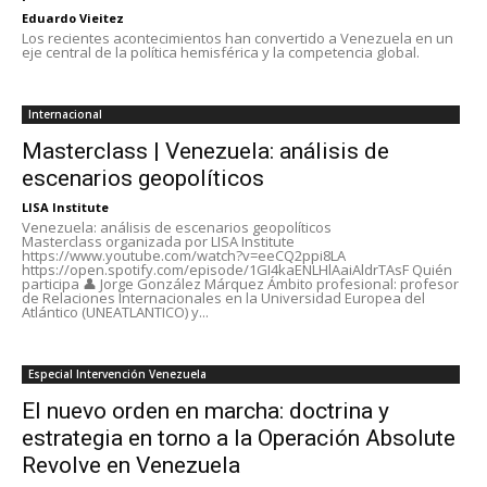
Eduardo Vieitez
Los recientes acontecimientos han convertido a Venezuela en un
eje central de la política hemisférica y la competencia global.
Internacional
Masterclass | Venezuela: análisis de
escenarios geopolíticos
LISA Institute
Venezuela: análisis de escenarios geopolíticos
Masterclass organizada por LISA Institute
https://www.youtube.com/watch?v=eeCQ2ppi8LA
https://open.spotify.com/episode/1GI4kaENLHlAaiAldrTAsF Quién
participa 👤 Jorge González Márquez Ámbito profesional: profesor
de Relaciones Internacionales en la Universidad Europea del
Atlántico (UNEATLANTICO) y...
Especial Intervención Venezuela
El nuevo orden en marcha: doctrina y
estrategia en torno a la Operación Absolute
Revolve en Venezuela