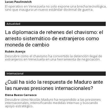
Lucas Paulinovich
El operativo en Venezuela no solo expone una brecha tecnológica,
sino que inaugura un nuevo estándar doctrinal de guerra.
Actualidad
La diplomacia de rehenes del chavismo: el
arresto sistemático de extranjeros como
moneda de cambio
Rubén Asenjo
Descubre cómo el chavismo ha convertido la detención ilegal de
extranjeros en Venezuela en una herramienta de negociación.
Internacional
¿Cuál ha sido la respuesta de Maduro ante
las nuevas presiones internacionales?
Elena Bueso Carrasco
Descubre cómo Nicolás Maduro ha respondido a las presiones
internacionales, intensificando medidas internas y buscando
apoyo estratégico.