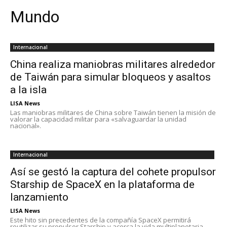
Mundo
Internacional
China realiza maniobras militares alrededor
de Taiwán para simular bloqueos y asaltos
a la isla
LISA News
Las maniobras militares de China sobre Taiwán tienen la misión de
valorar la capacidad militar para «salvaguardar la unidad
nacional».
Internacional
Así se gestó la captura del cohete propulsor
Starship de SpaceX en la plataforma de
lanzamiento
LISA News
Este hito sin precedentes de la compañía SpaceX permitirá
reutilizar su propulsor Starship y acerca la vida multiplanetaria.