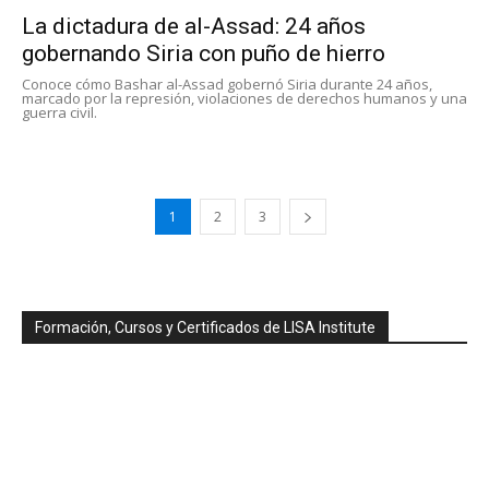
La dictadura de al-Assad: 24 años
gobernando Siria con puño de hierro
Conoce cómo Bashar al-Assad gobernó Siria durante 24 años,
marcado por la represión, violaciones de derechos humanos y una
guerra civil.
1
2
3
Formación, Cursos y Certificados de LISA Institute