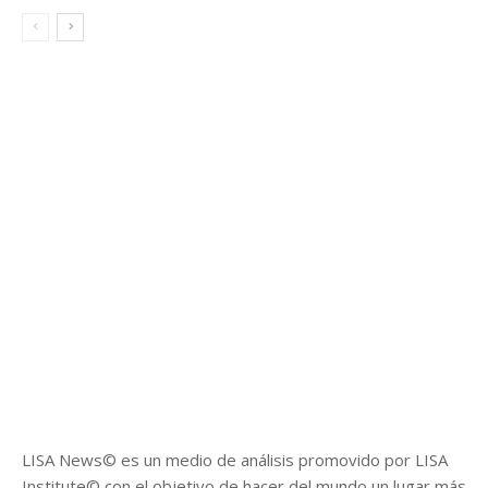
LISA News© es un medio de análisis promovido por LISA
Institute© con el objetivo de hacer del mundo un lugar más