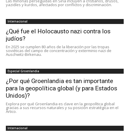
Las minorías perseguidas en Siria incluyen a cristianos, drusos,
yazidíes y kurdos, afectados por conflictos y discriminación.
Internacional
¿Qué fue el Holocausto nazi contra los
judíos?
En 2025 se cumplen 80 años de la liberación por las tropas
soviéticas del campo de concentración y exterminio nazi de
Auschwitz-Birkenau.
Especial Groenlandia
¿Por qué Groenlandia es tan importante
para la geopolítica global (y para Estados
Unidos)?
Explora por qué Groenlandia es clave en la geopolítica global
gracias a sus recursos naturales y su posición estratégica en el
Ártico.
Internacional