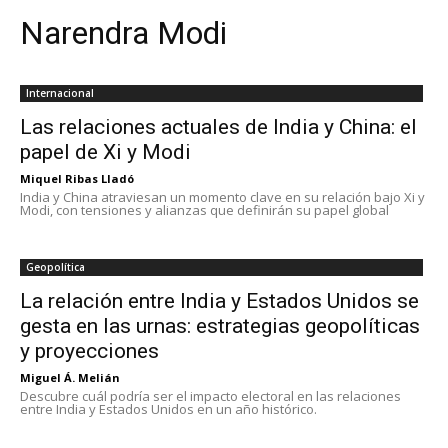
Narendra Modi
Internacional
Las relaciones actuales de India y China: el
papel de Xi y Modi
Miquel Ribas Lladó
India y China atraviesan un momento clave en su relación bajo Xi y
Modi, con tensiones y alianzas que definirán su papel global
Geopolítica
La relación entre India y Estados Unidos se
gesta en las urnas: estrategias geopolíticas
y proyecciones
Miguel Á. Melián
Descubre cuál podría ser el impacto electoral en las relaciones
entre India y Estados Unidos en un año histórico.