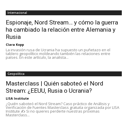
Internacional
Espionaje, Nord Stream… y cómo la guerra
ha cambiado la relación entre Alemania y
Rusia
Clara Kopp
La invasión rusa de Ucrania ha supuesto un puñetazo en el
tablero geopolítico moldeando también las relaciones entre
países. En este artículo, la analista...
Geopolítica
Masterclass | Quién saboteó el Nord
Stream: ¿EEUU, Rusia o Ucrania?
LISA Institute
¿Quién saboteó el Nord Stream? Caso práctico de Análisis y
Verificación de Fuentes Masterclass gratuita organizada por LISA
Institute ✍️ Si no quieres perderte nuestras próximas
Masterclass...