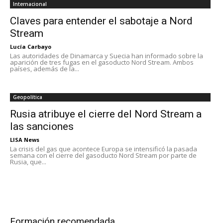
Internacional
Claves para entender el sabotaje a Nord
Stream
Lucía Carbayo
Las autoridades de Dinamarca y Suecia han informado sobre la
aparición de tres fugas en el gasoducto Nord Stream. Ambos
países, además de la...
Geopolítica
Rusia atribuye el cierre del Nord Stream a
las sanciones
LISA News
La crisis del gas que acontece Europa se intensificó la pasada
semana con el cierre del gasoducto Nord Stream por parte de
Rusia, que...
Formación recomendada