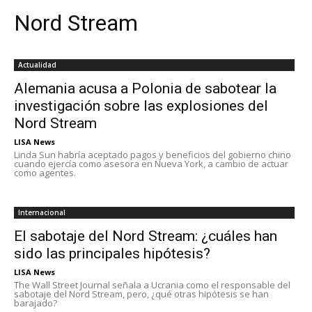
Nord Stream
Actualidad
Alemania acusa a Polonia de sabotear la
investigación sobre las explosiones del
Nord Stream
LISA News
Linda Sun habría aceptado pagos y beneficios del gobierno chino
cuando ejercía como asesora en Nueva York, a cambio de actuar
como agentes.
Internacional
El sabotaje del Nord Stream: ¿cuáles han
sido las principales hipótesis?
LISA News
The Wall Street Journal señala a Ucrania como el responsable del
sabotaje del Nord Stream, pero, ¿qué otras hipótesis se han
barajado?