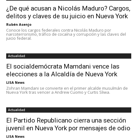
¿De qué acusan a Nicolás Maduro? Cargos,
delitos y claves de su juicio en Nueva York
Rubén Asenjo
Conoce los cargos federales contra Nicolás Maduro por
narcoterrorismo, tráfico de cocaína y corrupción y las claves del
juicio federal.
Actualidad
El socialdemócrata Mamdani vence las
elecciones a la Alcaldía de Nueva York
LISA News
Zohran Mamdani se convierte en el primer alcalde musulmán de
Nueva York tras vencer a Andrew Cuomo y Curtis Sliwa.
Actualidad
El Partido Republicano cierra una sección
juvenil en Nueva York por mensajes de odio
LISA News