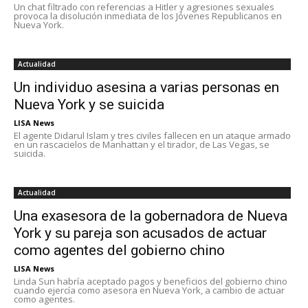
Un chat filtrado con referencias a Hitler y agresiones sexuales
provoca la disolución inmediata de los Jóvenes Republicanos en
Nueva York.
Actualidad
Un individuo asesina a varias personas en
Nueva York y se suicida
LISA News
El agente Didarul Islam y tres civiles fallecen en un ataque armado
en un rascacielos de Manhattan y el tirador, de Las Vegas, se
suicida.
Actualidad
Una exasesora de la gobernadora de Nueva
York y su pareja son acusados de actuar
como agentes del gobierno chino
LISA News
Linda Sun habría aceptado pagos y beneficios del gobierno chino
cuando ejercía como asesora en Nueva York, a cambio de actuar
como agentes.