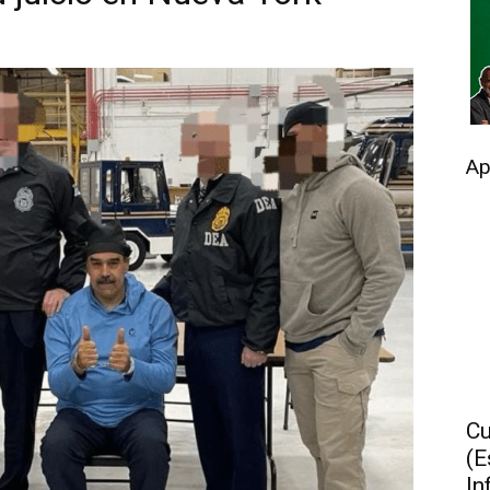
Ap
Cu
(E
In