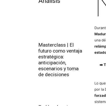
Análisis
Durant
Madur
una dé
Masterclass | El
relámp
futuro como ventaja
estado
estratégica:
anticipación,
➡️ 
escenarios y toma
de decisiones
Lo que
por la
forzad
sistema