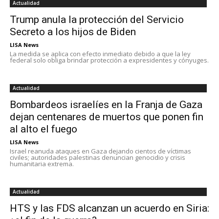
Actualidad
Trump anula la protección del Servicio
Secreto a los hijos de Biden
LISA News
La medida se aplica con efecto inmediato debido a que la ley
federal solo obliga brindar protección a expresidentes y cónyuges.
Actualidad
Bombardeos israelíes en la Franja de Gaza
dejan centenares de muertos que ponen fin
al alto el fuego
LISA News
Israel reanuda ataques en Gaza dejando cientos de víctimas
civiles; autoridades palestinas denuncian genocidio y crisis
humanitaria extrema.
Actualidad
HTS y las FDS alcanzan un acuerdo en Siria: