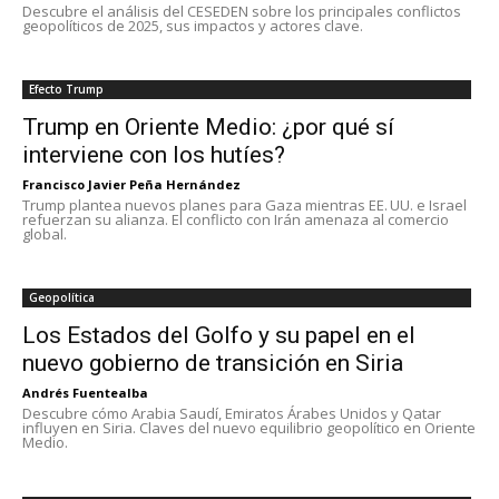
Descubre el análisis del CESEDEN sobre los principales conflictos
geopolíticos de 2025, sus impactos y actores clave.
Efecto Trump
Trump en Oriente Medio: ¿por qué sí
interviene con los hutíes?
Francisco Javier Peña Hernández
Trump plantea nuevos planes para Gaza mientras EE. UU. e Israel
refuerzan su alianza. El conflicto con Irán amenaza al comercio
global.
Geopolítica
Los Estados del Golfo y su papel en el
nuevo gobierno de transición en Siria
Andrés Fuentealba
Descubre cómo Arabia Saudí, Emiratos Árabes Unidos y Qatar
influyen en Siria. Claves del nuevo equilibrio geopolítico en Oriente
Medio.