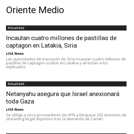
Oriente Medio
Actualidad
Incautan cuatro millones de pastillas de
captagon en Latakia, Siria
LISA News
Las autoridades de transición de Siria incautan cuatro millones de
pastillas de captagon ocultas en Latakia y arrestan a los
implicados.
Actualidad
Netanyahu asegura que Israel anexionará
toda Gaza
LISA News
Se obliga a cinco proveedores de VPN a bloquear 203 dominios de
streaming ilegal deportivo tras la demanda de Canal+.