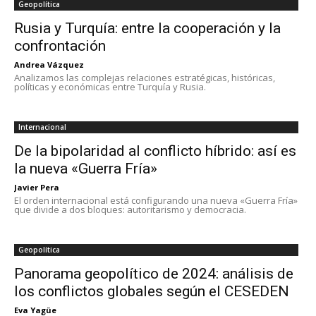
Geopolítica
Rusia y Turquía: entre la cooperación y la
confrontación
Andrea Vázquez
Analizamos las complejas relaciones estratégicas, históricas,
políticas y económicas entre Turquía y Rusia.
Internacional
De la bipolaridad al conflicto híbrido: así es
la nueva «Guerra Fría»
Javier Pera
El orden internacional está configurando una nueva «Guerra Fría»
que divide a dos bloques: autoritarismo y democracia.
Geopolítica
Panorama geopolítico de 2024: análisis de
los conflictos globales según el CESEDEN
Eva Yagüe