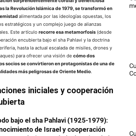
lación sorprendentemente cordial y beneficiosa
me
ras la Revolución Islámica de 1979, se transformó en
emistad
alimentada por las ideologías opuestas, los
s estratégicos y un complejo juego de alianzas
ales. Este artículo
recorre esa metamorfosis
(desde
eración encubierta bajo el sha Pahlavi y la doctrina
eriferia, hasta la actual escalada de misiles, drones y
taques) para ofrecer una visión de
cómo dos
os socios se convirtieron en protagonistas de una de
Cu
validades más peligrosas de Oriente Medio
.
Co
aciones iniciales y cooperación
ubierta
odo bajo el sha Pahlavi (1925-1979):
nocimiento de Israel y cooperación
Cu