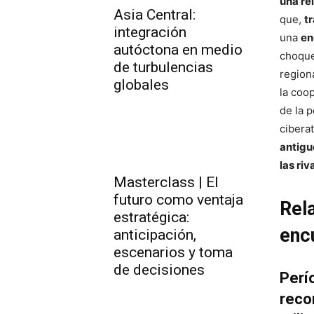
una re
Asia Central:
que,
t
integración
una
en
autóctona en medio
choque
de turbulencias
region
globales
la coop
de la p
cibera
antigu
las ri
Masterclass | El
futuro como ventaja
Rel
estratégica:
enc
anticipación,
escenarios y toma
de decisiones
Perí
reco