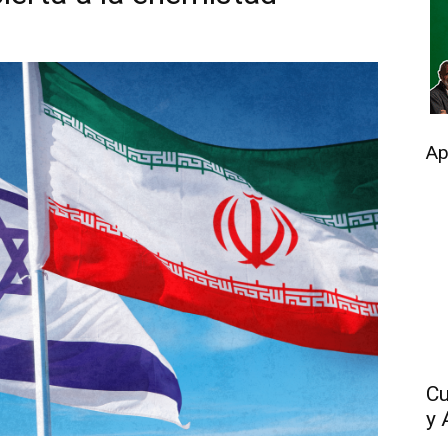
Ap
Cu
y 