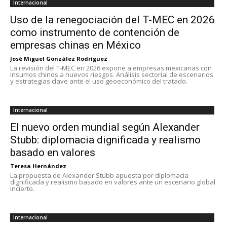
Internacional
Uso de la renegociación del T-MEC en 2026
como instrumento de contención de
empresas chinas en México
José Miguel González Rodríguez
La revisión del T-MEC en 2026 expone a empresas mexicanas con
insumos chinos a nuevos riesgos. Análisis sectorial de escenarios
y estrategias clave ante el uso geoeconómico del tratado.
Internacional
El nuevo orden mundial según Alexander
Stubb: diplomacia dignificada y realismo
basado en valores
Teresa Hernández
La propuesta de Alexander Stubb apuesta por diplomacia
dignificada y realismo basado en valores ante un escenario global
incierto.
Internacional