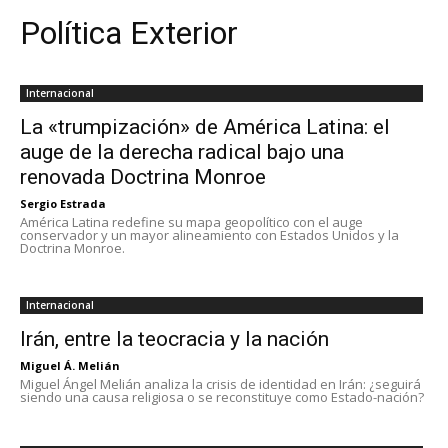
Política Exterior
Internacional
La «trumpización» de América Latina: el
auge de la derecha radical bajo una
renovada Doctrina Monroe
Sergio Estrada
América Latina redefine su mapa geopolítico con el auge
conservador y un mayor alineamiento con Estados Unidos y la
Doctrina Monroe.
Internacional
Irán, entre la teocracia y la nación
Miguel Á. Melián
Miguel Ángel Melián analiza la crisis de identidad en Irán: ¿seguirá
siendo una causa religiosa o se reconstituye como Estado-nación?