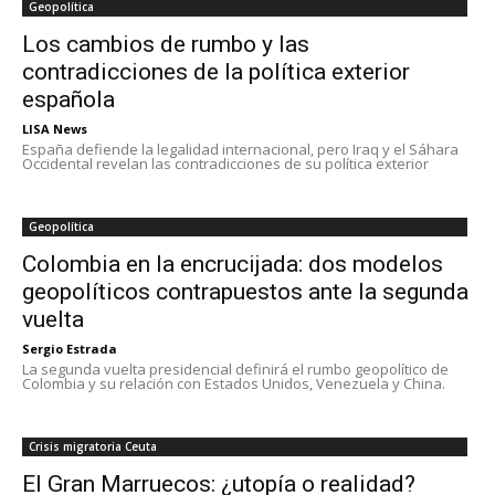
Geopolítica
Los cambios de rumbo y las
contradicciones de la política exterior
española
LISA News
España defiende la legalidad internacional, pero Iraq y el Sáhara
Occidental revelan las contradicciones de su política exterior
Geopolítica
Colombia en la encrucijada: dos modelos
geopolíticos contrapuestos ante la segunda
vuelta
Sergio Estrada
La segunda vuelta presidencial definirá el rumbo geopolítico de
Colombia y su relación con Estados Unidos, Venezuela y China.
Crisis migratoria Ceuta
El Gran Marruecos: ¿utopía o realidad?