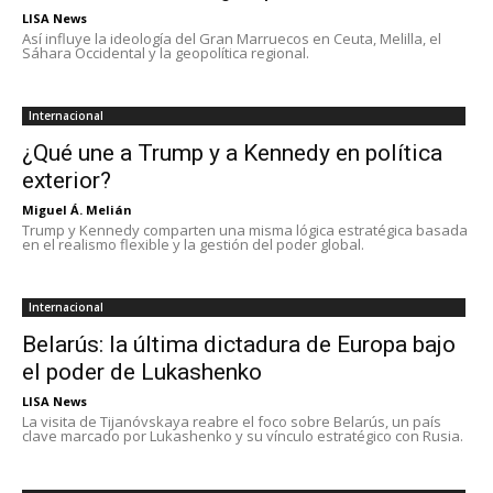
LISA News
Así influye la ideología del Gran Marruecos en Ceuta, Melilla, el
Sáhara Occidental y la geopolítica regional.
Internacional
¿Qué une a Trump y a Kennedy en política
exterior?
Miguel Á. Melián
Trump y Kennedy comparten una misma lógica estratégica basada
en el realismo flexible y la gestión del poder global.
Internacional
Belarús: la última dictadura de Europa bajo
el poder de Lukashenko
LISA News
La visita de Tijanóvskaya reabre el foco sobre Belarús, un país
clave marcado por Lukashenko y su vínculo estratégico con Rusia.