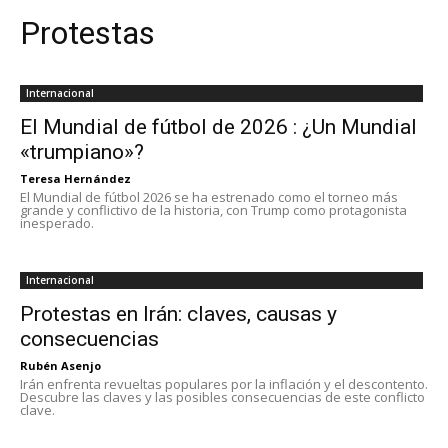
Protestas
Internacional
El Mundial de fútbol de 2026 : ¿Un Mundial
«trumpiano»?
Teresa Hernández
El Mundial de fútbol 2026 se ha estrenado como el torneo más
grande y conflictivo de la historia, con Trump como protagonista
inesperado.
Internacional
Protestas en Irán: claves, causas y
consecuencias
Rubén Asenjo
Irán enfrenta revueltas populares por la inflación y el descontento.
Descubre las claves y las posibles consecuencias de este conflicto
clave.