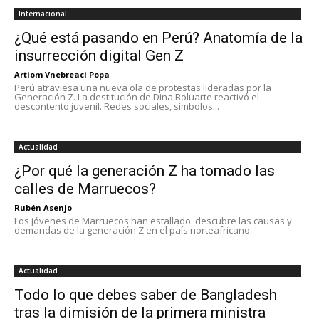
Internacional
¿Qué está pasando en Perú? Anatomía de la
insurrección digital Gen Z
Artiom Vnebreaci Popa
Perú atraviesa una nueva ola de protestas lideradas por la
Generación Z. La destitución de Dina Boluarte reactivó el
descontento juvenil. Redes sociales, símbolos...
Actualidad
¿Por qué la generación Z ha tomado las
calles de Marruecos?
Rubén Asenjo
Los jóvenes de Marruecos han estallado: descubre las causas y
demandas de la generación Z en el país norteafricano.
Actualidad
Todo lo que debes saber de Bangladesh
tras la dimisión de la primera ministra