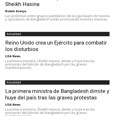
Sheikh Hasina
Rubén Asenjo
Las protestas entre grupos partidarios de la Liga Awami de Hasina
y opositores de Bangladesh están provocando muertes masivas.
Actualidad
Reino Unido crea un Ejército para combatir
los disturbios
LISA News
La primera ministra, Sheikh Hasina, dimite y huye tras las
presiones del Ejército de Bangladesh por las graves
manifestaciones.
Actualidad
La primera ministra de Bangladesh dimite y
huye del país tras las graves protestas
LISA News
La primera ministra, Sheikh Hasina, dimite y huye tras las
presiones del Ejército de Bangladesh por las graves