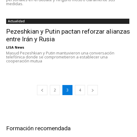
medidas.
Actualidad
Pezeshkian y Putin pactan reforzar alianzas
entre Irán y Rusia
LISA News
Masud Pezeshkian y Putin mantuvieron una conversación
telefónica donde se comprometieron a establecer una
cooperación mutua
2
3
4
Formación recomendada