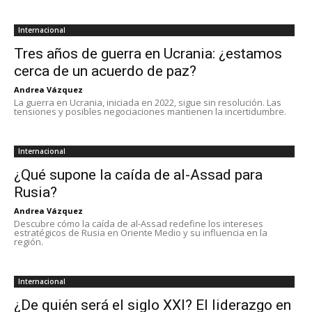
Internacional
Tres años de guerra en Ucrania: ¿estamos
cerca de un acuerdo de paz?
Andrea Vázquez
La guerra en Ucrania, iniciada en 2022, sigue sin resolución. Las
tensiones y posibles negociaciones mantienen la incertidumbre.
Internacional
¿Qué supone la caída de al-Assad para
Rusia?
Andrea Vázquez
Descubre cómo la caída de al-Assad redefine los intereses
estratégicos de Rusia en Oriente Medio y su influencia en la
región.
Internacional
¿De quién será el siglo XXI? El liderazgo en