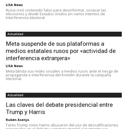
LISA News
Rusia creó contenido falso para desinformar, socavar las
elecciones y dividir Estados Unidos en varios intentos de
interferencia electoral.
Actualidad
Meta suspende de sus plataformas a
medios estatales rusos por «actividad de
interferencia extranjera»
LISA News
Meta blinda sus redes sociales a medios rusos ante el riesgo de
propaganda e interferencia del Kremlin durante la campaña
electoral.
Actualidad
Las claves del debate presidencial entre
Trump y Harris
Rubén Asenjo
Tanto Trump como Harris abusaron del uso de descalificaciones
personales en el debate y ninguno mostró claramente sus