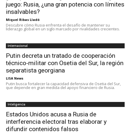
juego: Rusia, ¿una gran potencia con límites
insalvables?
Miquel Ribas Lladó
Descubre cómo Rusia enfrenta el desafío de mantener su
liderazgo global en un siglo marcado por rivalidades crecientes.
Internacional
Putin decreta un tratado de cooperación
técnico-militar con Osetia del Sur, la región
separatista georgiana
LISA News
Putin busca fortalecer la capacidad defensiva de Osetia del Sur,
que depende en gran medida del apoyo financiero de Rusia.
Inteligencia
Estados Unidos acusa a Rusia de
interferencia electoral tras elaborar y
difundir contenidos falsos