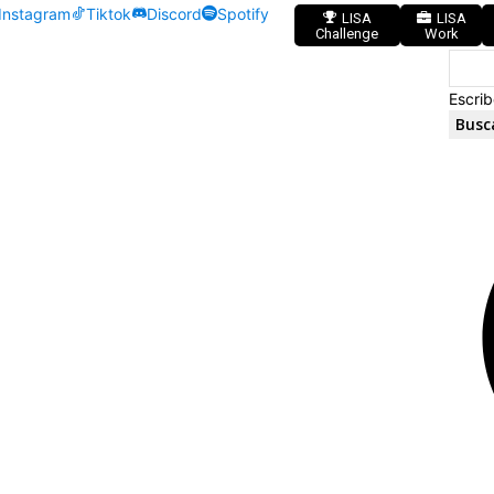
Instagram
Tiktok
Discord
Spotify
LISA
LISA
Challenge
Work
Escrib
Busc