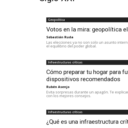
Geopolítica
Votos en la mira: geopolítica el
Sebastián Ruda
Las elecciones ya no son solo un asunto intern
el equilibrio del poder global.
Infraestructuras críticas
Cómo preparar tu hogar para fu
dispositivos recomendados
Rubén Asenjo
Evita sorpresas durante un apagón. Te explica
con los mejores consejos.
Infraestructuras críticas
¿Qué es una infraestructura crí