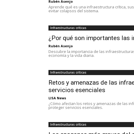
Rubén Asenjo
Aprende qué es una infraestructura crítica, sus 
evitar colapsos del sistema.
Infraestructuras críticas
¿Por qué son importantes las i
Rubén Asenjo
Descubre la importancia de las infraestructuras
economía y la vida diaria.
Infraestructuras críticas
Retos y amenazas de las infrae
servicios esenciales
LISA News
¿Cómo afectan los retos y amenazas de las infr
proteger servicios esenciales.
Infraestructuras críticas