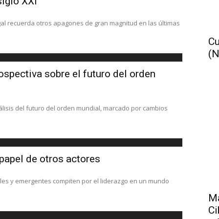
iglo XXI
ugal recuerda otros apagones de gran magnitud en las últimas
Cu
(N
ospectiva sobre el futuro del orden
álisis del futuro del orden mundial, marcado por cambios
 papel de otros actores
ales y emergentes compiten por el liderazgo en un mundo
Má
Ci