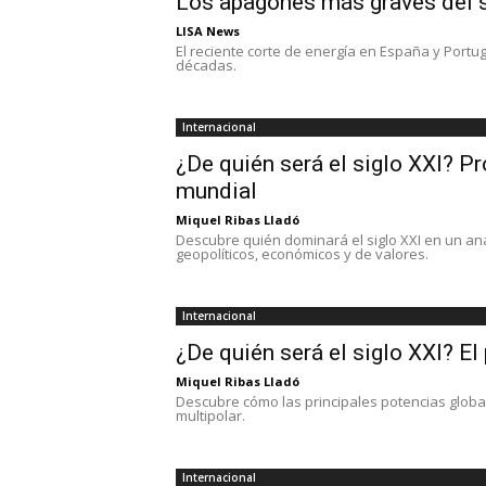
Los apagones más graves del s
LISA News
El reciente corte de energía en España y Port
décadas.
Internacional
¿De quién será el siglo XXI? Pr
mundial
Miquel Ribas Lladó
Descubre quién dominará el siglo XXI en un an
geopolíticos, económicos y de valores.
Internacional
¿De quién será el siglo XXI? El
Miquel Ribas Lladó
Descubre cómo las principales potencias glob
multipolar.
Internacional