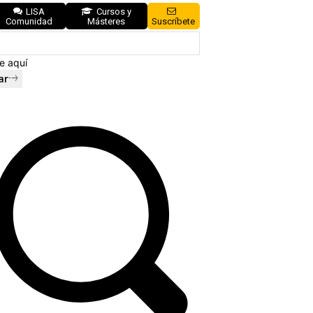
LISA
Cursos y
Comunidad
Másteres
Suscríbete
e aquí
ar