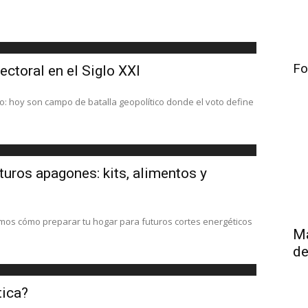
Fo
ectoral en el Siglo XXI
o: hoy son campo de batalla geopolítico donde el voto define
turos apagones: kits, alimentos y
mos cómo preparar tu hogar para futuros cortes energéticos
Má
de
tica?