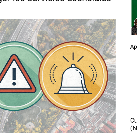
Ap
Cu
(N