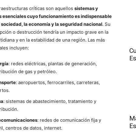
fraestructuras críticas son aquellos
sistemas y
s esenciales cuyo funcionamiento es indispensable
a sociedad, la economía y la seguridad nacional
. Su
upción o destrucción tendría un impacto grave en la
tidiana y en la estabilidad de una región. Las más
ales incluyen:
Cu
E
rgía
: redes eléctricas, plantas de generación,
tribución de gas y petróleo.
nsporte
: aeropuertos, ferrocarriles, carreteras,
rtos.
ua
: sistemas de abastecimiento, tratamiento y
ribución.
Má
ecomunicaciones
: redes de comunicación fija y
Es
l, centros de datos, internet.