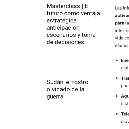
Masterclass | El
Las in
futuro como ventaja
activo
estratégica:
para l
anticipación,
interr
escenarios y toma
vida co
de decisiones
esenci
Ene
dis
Tra
Sudán: el rostro
pue
olvidado de la
guerra
Ag
dist
Tel
móvi