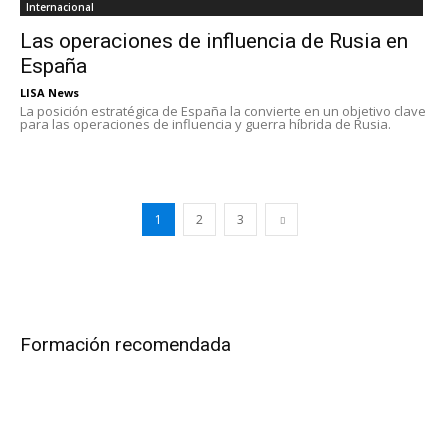
Internacional
Las operaciones de influencia de Rusia en
España
LISA News
La posición estratégica de España la convierte en un objetivo clave
para las operaciones de influencia y guerra híbrida de Rusia.
1
2
3
Formación recomendada