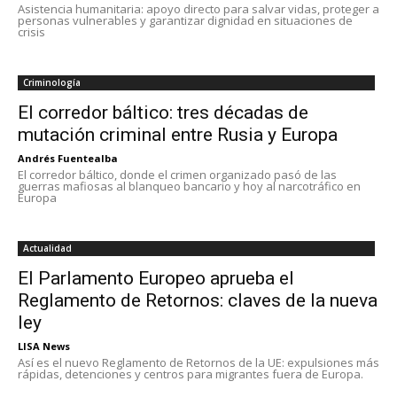
Asistencia humanitaria: apoyo directo para salvar vidas, proteger a
personas vulnerables y garantizar dignidad en situaciones de
crisis
Criminología
El corredor báltico: tres décadas de
mutación criminal entre Rusia y Europa
Andrés Fuentealba
El corredor báltico, donde el crimen organizado pasó de las
guerras mafiosas al blanqueo bancario y hoy al narcotráfico en
Europa
Actualidad
El Parlamento Europeo aprueba el
Reglamento de Retornos: claves de la nueva
ley
LISA News
Así es el nuevo Reglamento de Retornos de la UE: expulsiones más
rápidas, detenciones y centros para migrantes fuera de Europa.