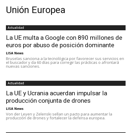
Unión Europea
Actualidad
La UE multa a Google con 890 millones de
euros por abuso de posición dominante
LISA News
Bruselas sanciona a la tecnológica por favorecer sus servicios en
el buscador y da 60 días para corregir las prácticas o afrontará
nuevas sanciones.
Actualidad
La UE y Ucrania acuerdan impulsar la
producción conjunta de drones
LISA News
Von der Leyen y Zelenski sellan un pacto para aumentar la
producción de drones y fortalecer la defensa europea.