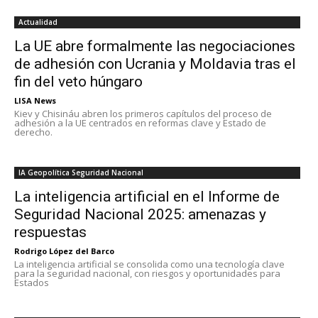
Actualidad
La UE abre formalmente las negociaciones
de adhesión con Ucrania y Moldavia tras el
fin del veto húngaro
LISA News
Kiev y Chisináu abren los primeros capítulos del proceso de
adhesión a la UE centrados en reformas clave y Estado de
derecho.
IA Geopolítica Seguridad Nacional
La inteligencia artificial en el Informe de
Seguridad Nacional 2025: amenazas y
respuestas
Rodrigo López del Barco
La inteligencia artificial se consolida como una tecnología clave
para la seguridad nacional, con riesgos y oportunidades para
Estados