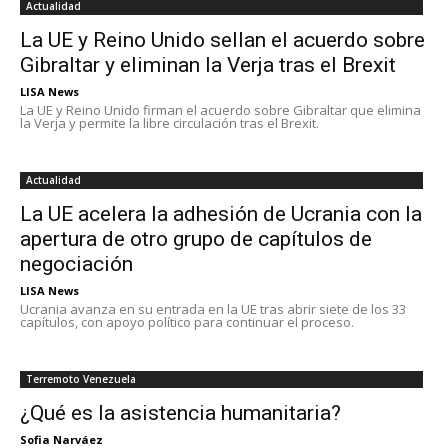
Actualidad
La UE y Reino Unido sellan el acuerdo sobre
Gibraltar y eliminan la Verja tras el Brexit
LISA News
La UE y Reino Unido firman el acuerdo sobre Gibraltar que elimina
la Verja y permite la libre circulación tras el Brexit.
Actualidad
La UE acelera la adhesión de Ucrania con la
apertura de otro grupo de capítulos de
negociación
LISA News
Ucrania avanza en su entrada en la UE tras abrir siete de los 33
capítulos, con apoyo político para continuar el proceso.
Terremoto Venezuela
¿Qué es la asistencia humanitaria?
Sofia Narváez