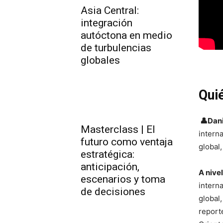
Asia Central:
integración
autóctona en medio
de turbulencias
globales
Qui
👤
Dani
Masterclass | El
intern
futuro como ventaja
global
estratégica:
anticipación,
A nive
escenarios y toma
intern
de decisiones
global
report