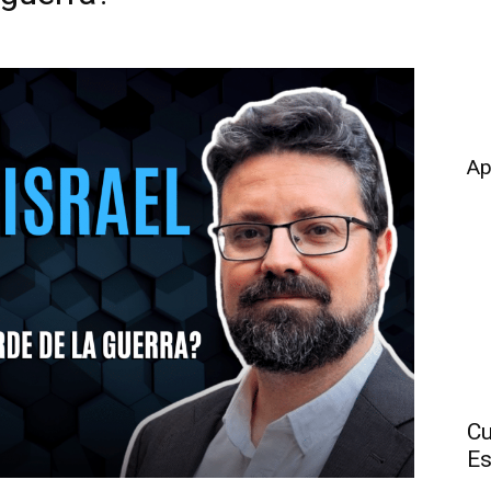
Ap
Cu
Es