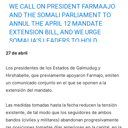
WE CALL ON PRESIDENT FARMAAJO
AND THE SOMALI PARLIAMENT TO
ANNUL THE APRIL 12 MANDATE
EXTENSION BILL, AND WE URGE
SOMALIA’S LEADERS TO HOLD
ELECTIONS AS SOON AS POSSIBLE.
27 de abril
POLITICAL DIALOGUE SHOULD
RESUME IN AN ATMOSPHERE FREE
Los presidentes de los Estados de Galmudug y
FROM VIOLENCE AND
Hirshabelle, que previamente apoyaron Farmajo, emiten
un comunicado conjunto en el que se oponen a la
INTIMIDATION.
HTTPS://T.CO/KACLM
extensión del mandato.
JJPC0
Las medidas tomadas hasta la fecha reducen la tensión
— Ned Price (@StateDeptSpox)
April 28, 2021
existente, de tal modo que los seguidores de ambos
bandos (civiles y militares) abandonan progresivamente
las posiciones tomadas días anteriores en la capital, en la