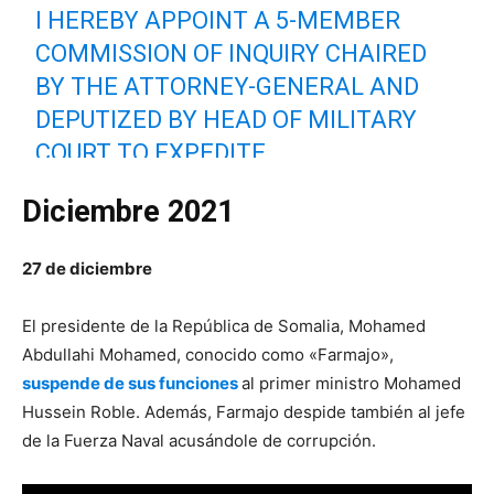
I HEREBY APPOINT A 5-MEMBER
COMMISSION OF INQUIRY CHAIRED
BY THE ATTORNEY-GENERAL AND
DEPUTIZED BY HEAD OF MILITARY
COURT TO EXPEDITE
INVESTIGATIONS ON THE CASE OF
Diciembre 2021
IKRAN TAHLIL AND TO HAND OVER
THE FINDINGS AND EVIDENCE TO
27 de diciembre
RESPONSIBLE LEGAL INSTITUTIONS
FOR EXECUTION OF JUSTICE.
El presidente de la República de Somalia, Mohamed
PIC.TWITTER.COM/A0C7XGVNGX
Abdullahi Mohamed, conocido como «Farmajo»,
suspende de sus funciones
al primer ministro Mohamed
— Mohamed Farmaajo (@M_Farmaajo)
September 13,
Hussein Roble. Además, Farmajo despide también al jefe
2021
de la Fuerza Naval acusándole de corrupción.