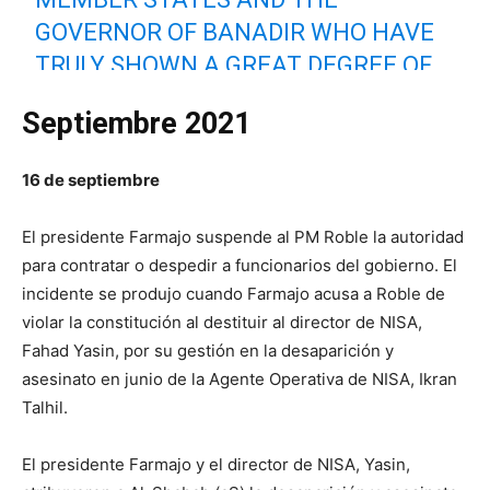
GOVERNOR OF BANADIR WHO HAVE
TRULY SHOWN A GREAT DEGREE OF
FLEXIBILITY, COMPROMISE,
Septiembre 2021
PATIENCE AND LEADERSHIP THAT
HAVE ENABLED US TO RESOLVE
16 de septiembre
OUTSTANDING ISSUES WITHIN A
SHORT PERIOD OF TIME.
El presidente Farmajo suspende al PM Roble la autoridad
PIC.TWITTER.COM/TVYCZWPH02
para contratar o despedir a funcionarios del gobierno. El
incidente se produjo cuando Farmajo acusa a Roble de
— Mohamed Hussein Roble (@MohamedHRoble)
May
violar la constitución al destituir al director de NISA,
27, 2021
Fahad Yasin, por su gestión en la desaparición y
asesinato en junio de la Agente Operativa de NISA, Ikran
Talhil.
El presidente Farmajo y el director de NISA, Yasin,