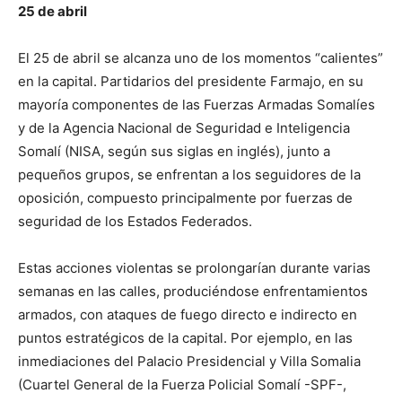
25 de abril
URGE OUR FRIENDS AND ALLIES TO
CONTINUE THEIR CONSTRUCTIVE
El 25 de abril se alcanza uno de los momentos “calientes”
SUPPORT.
en la capital. Partidarios del presidente Farmajo, en su
mayoría componentes de las Fuerzas Armadas Somalíes
🔗➡
y de la Agencia Nacional de Seguridad e Inteligencia
HTTPS://T.CO/9K7MFWWDOL
#SOMA
Somalí (NISA, según sus siglas en inglés), junto a
LIA
PIC.TWITTER.COM/6LPXMK0VLJ
pequeños grupos, se enfrentan a los seguidores de la
oposición, compuesto principalmente por fuerzas de
— Ministry of Foreign Affairs 🇸🇴 (@MOFASomalia)
seguridad de los Estados Federados.
April 14, 2021
Estas acciones violentas se prolongarían durante varias
semanas en las calles, produciéndose enfrentamientos
armados, con ataques de fuego directo e indirecto en
puntos estratégicos de la capital. Por ejemplo, en las
inmediaciones del Palacio Presidencial y Villa Somalia
(Cuartel General de la Fuerza Policial Somalí -SPF-,