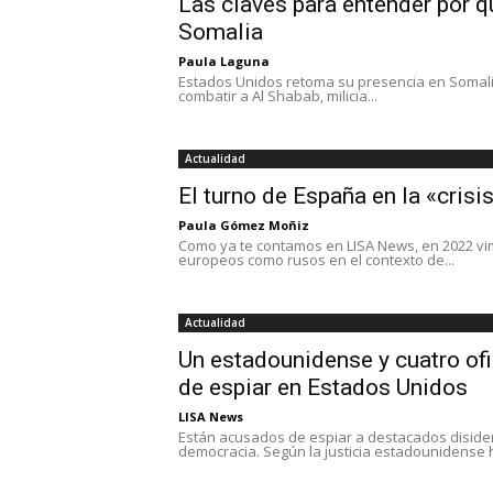
Las claves para entender por 
Somalia
Paula Laguna
Estados Unidos retoma su presencia en Somalia
combatir a Al Shabab, milicia...
Actualidad
El turno de España en la «crisi
Paula Gómez Moñiz
Como ya te contamos en LISA News, en 2022 vi
europeos como rusos en el contexto de...
Actualidad
Un estadounidense y cuatro ofi
de espiar en Estados Unidos
LISA News
Están acusados de espiar a destacados disiden
democracia. Según la justicia estadounidense 