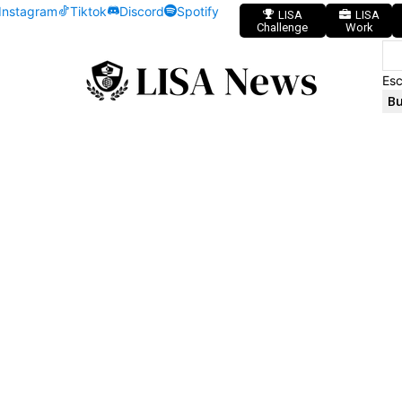
Instagram
Tiktok
Discord
Spotify
LISA
LISA
Challenge
Work
Esc
Bu