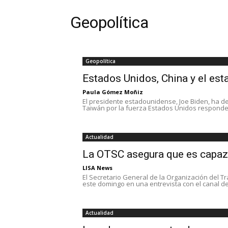
Geopolítica
Geopolítica
Estados Unidos, China y el est
Paula Gómez Moñiz
El presidente estadounidense, Joe Biden, ha de
Taiwán por la fuerza Estados Unidos responder
Actualidad
La OTSC asegura que es capaz
LISA News
El Secretario General de la Organización del T
este domingo en una entrevista con el canal de.
Actualidad