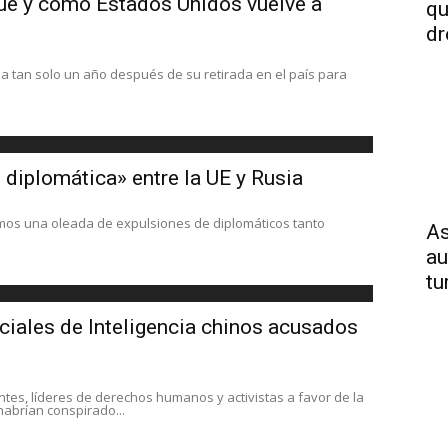
qué y cómo Estados Unidos vuelve a
qu
dr
 tan solo un año después de su retirada en el país para
s diplomática» entre la UE y Rusia
mos una oleada de expulsiones de diplomáticos tanto
As
au
tu
ciales de Inteligencia chinos acusados
tes, líderes de derechos humanos y activistas a favor de la
habrían conspirado...