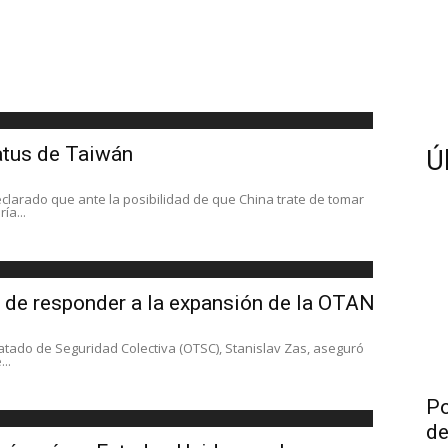
atus de Taiwán
Ú
clarado que ante la posibilidad de que China trate de tomar
ía...
 de responder a la expansión de la OTAN
ratado de Seguridad Colectiva (OTSC), Stanislav Zas, aseguró
..
Po
de