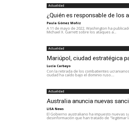
Actualidad
¿Quién es responsable de los a
Paula Gómez Moñiz
A 11 de mayo de 2022, Washington ha publicado 
Michael X. Garrett sobre los ataques a...
Actualidad
Mariúpol, ciudad estratégica p
Lucía Carbayo
Con la retirada de los combatientes ucranianos
ciudad ha caído bajo el dominio ruso....
Actualidad
Australia anuncia nuevas sanc
LISA News
El Gobierno australiano ha impuesto nuevas 
desinformación que han tratado de "legitimar la 