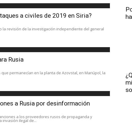
Po
taques a civiles de 2019 en Siria?
ha
la revisión de la investigación independiente del general
ara Rusia
 que permanecían en la planta de Azovstal, en Mariúpol, la
¿Q
mi
so
iones a Rusia por desinformación
sanciones a los proveedores rusos de propaganda y
invasión ilegal de...