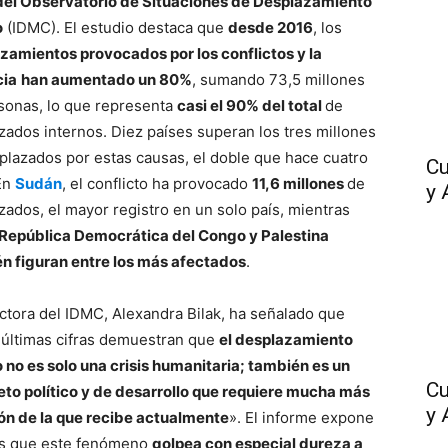
del Observatorio de Situaciones de Desplazamiento
o
(IDMC). El estudio destaca que
desde 2016
, los
zamientos provocados por los conflictos y la
cia
han aumentado un 80%
, sumando 73,5 millones
sonas, lo que representa
casi el 90% del total
de
zados internos. Diez países superan los tres millones
plazados por estas causas, el doble que hace cuatro
Cu
En
Sudán
, el conflicto ha provocado
11,6 millones
de
y 
zados, el mayor registro en un solo país, mientras
República Democrática del Congo y Palestina
n figuran entre los más afectados
.
ectora del IDMC, Alexandra Bilak, ha señalado que
 últimas cifras demuestran que
el desplazamiento
o no es solo una crisis humanitaria; también es un
Cu
reto político y de desarrollo que requiere mucha más
y 
ón de la que recibe actualmente
». El informe expone
s que este fenómeno
golpea con especial dureza a