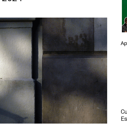
Ap
Cu
Es