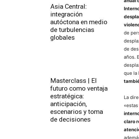
anual 
Asia Central:
Intern
integración
despla
autóctona en medio
violen
de turbulencias
de per
globales
despla
de des
años. 
despla
que la
Masterclass | El
tambié
futuro como ventaja
estratégica:
La dir
anticipación,
«estas
escenarios y toma
intern
de decisiones
claro 
atenci
ademá