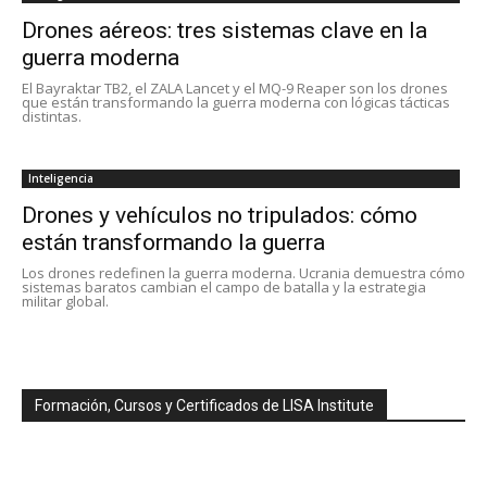
Drones aéreos: tres sistemas clave en la
guerra moderna
El Bayraktar TB2, el ZALA Lancet y el MQ-9 Reaper son los drones
que están transformando la guerra moderna con lógicas tácticas
distintas.
Inteligencia
Drones y vehículos no tripulados: cómo
están transformando la guerra
Los drones redefinen la guerra moderna. Ucrania demuestra cómo
sistemas baratos cambian el campo de batalla y la estrategia
militar global.
Formación, Cursos y Certificados de LISA Institute