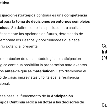
itiva.
icipación estratégica
continua es una
competencia
al para la toma de decisiones en entornos complejos
micos
. Se define como la capacidad para analizar
áticamente las opciones de futuro, detectando de
temprana los riesgos y oportunidades que cada
Cu
rio potencial presenta.
In
(N
lementación de una metodología de anticipación
égica continua posibilita la preparación ante eventos
sos
antes de que se materialicen
. Esto disminuye el
 de crisis imprevistas y fortalece la resiliencia
cional.
esa base, el fundamento de la
Anticipación
égica Continua radica en dotar a los decisores de
Cu