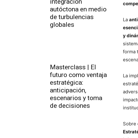
integración
compet
autóctona en medio
de turbulencias
La
ant
globales
esenci
y diná
sistem
forma 
escena
Masterclass | El
futuro como ventaja
La imp
estratégica:
estrat
anticipación,
adver
escenarios y toma
impacto
de decisiones
institu
Sobre 
Estrat