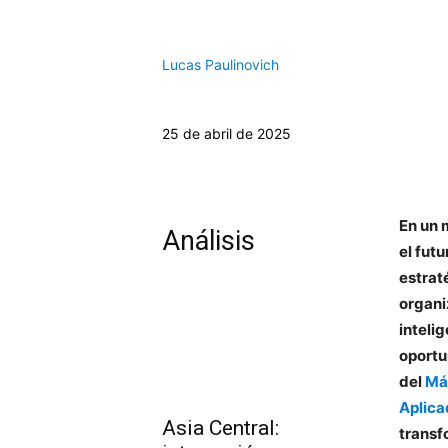
Lucas Paulinovich
25 de abril de 2025
En un 
Análisis
el fut
estrat
organi
inteli
oportu
del
Más
Aplic
Asia Central:
transf