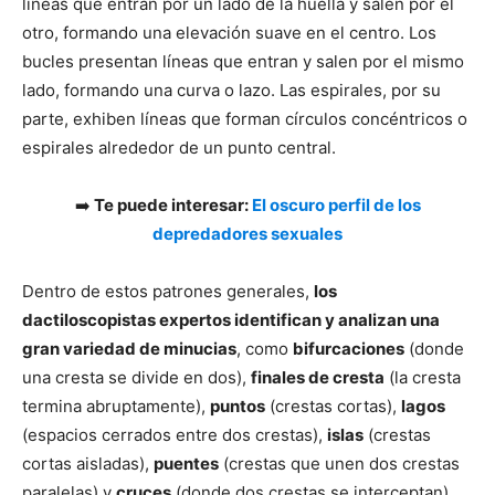
líneas que entran por un lado de la huella y salen por el
otro, formando una elevación suave en el centro. Los
bucles presentan líneas que entran y salen por el mismo
lado, formando una curva o lazo. Las espirales, por su
parte, exhiben líneas que forman círculos concéntricos o
espirales alrededor de un punto central.
➡️
Te puede interesar:
El oscuro perfil de los
depredadores sexuales
Dentro de estos patrones generales,
los
dactiloscopistas expertos identifican y analizan una
gran variedad de minucias
, como
bifurcaciones
(donde
una cresta se divide en dos),
finales de cresta
(la cresta
termina abruptamente),
puntos
(crestas cortas),
lagos
(espacios cerrados entre dos crestas),
islas
(crestas
cortas aisladas),
puentes
(crestas que unen dos crestas
paralelas) y
cruces
(donde dos crestas se interceptan).