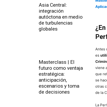
Máster
Asia Central:
Aplic
integración
autóctona en medio
de turbulencias
¿En 
globales
Perf
Antes 
es
uti
Crimin
Masterclass | El
futuro como ventaja
viene a
estratégica:
que re
anticipación,
se hac
escenarios y toma
otras 
de decisiones
de la C
La Per