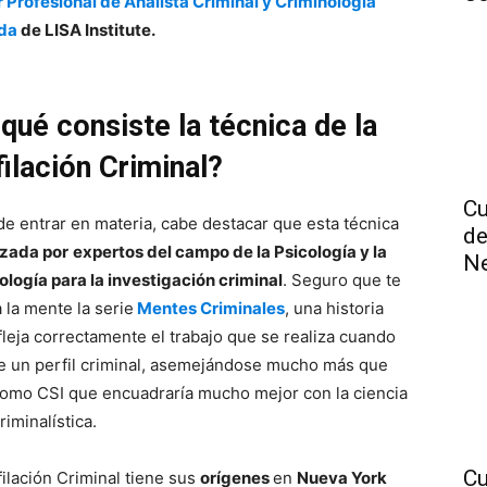
 Profesional de Analista Criminal y Criminología
ada
de LISA Institute.
qué consiste la técnica de la
ilación Criminal?
Cu
de entrar en materia, cabe destacar que esta técnica
de
lizada por
expertos del campo de la Psicología y la
N
ología para la investigación criminal
. Seguro que te
 la mente la serie
Mentes Criminales
, una historia
fleja correctamente el trabajo que se realiza cuando
e un perfil criminal, asemejándose mucho más que
como CSI que encuadraría mucho mejor con la ciencia
riminalística.
Cu
filación Criminal tiene sus
orígenes
en
Nueva York