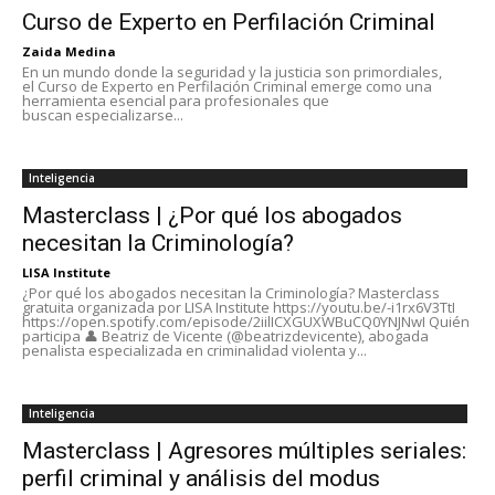
Curso de Experto en Perfilación Criminal
Zaida Medina
En un mundo donde la seguridad y la justicia son primordiales,
el Curso de Experto en Perfilación Criminal emerge como una
herramienta esencial para profesionales que
buscan especializarse...
Inteligencia
Masterclass | ¿Por qué los abogados
necesitan la Criminología?
LISA Institute
¿Por qué los abogados necesitan la Criminología? Masterclass
gratuita organizada por LISA Institute https://youtu.be/-i1rx6V3TtI
https://open.spotify.com/episode/2iilICXGUXWBuCQ0YNJNwI Quién
participa 👤 Beatriz de Vicente (@beatrizdevicente), abogada
penalista especializada en criminalidad violenta y...
Inteligencia
Masterclass | Agresores múltiples seriales:
perfil criminal y análisis del modus