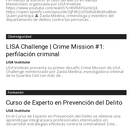
Perfilando al asesino: el caso del Bierzo en llamas
Masterclass organizada por LISA Institute
https://www.youtube.com/watch?v=BVRAYGvnkQ4
https://open.spotify.com/episode/2jP6h2sD5bBoE8xdAsiBbm
Quién participa 👤 Zaida Medina, criminóloga y miembro del
departamento de delitos contra las personas...
Ciberseguridad
LISA Challenge | Crime Mission #1:
perfilación criminal
LISA Institute
LISA Institute presenta su primer desafío Crime Mission de LISA
Challenge mentorizado por Zaida Medina, investigadora criminal
de la Guardia Civil con más de...
Formación
Curso de Experto en Prevención del Delito
LISA Institute
En el Curso de Experto en Prevención del Delito se obtiene una
aprendizaje integral para profesionales interesados en
desarrollar estrategias efectivas contra la criminalidad. Este...