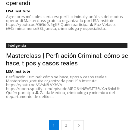
operandi
LISA Institute
Agresores múltiples seriales: perfil criminal y análisis del modus
operandi Masterclass gratuita organizada por LISA Institute
https://youtu.be/OiGd0v5gffE Quién participa 👤 Paz Velasco
(@CriminalmenteES), jurista, criminóloga y especialista...
Inteligencia
Masterclass | Perfilación Criminal: cómo se
hace, tipos y casos reales
LISA Institute
Perfilación Criminal: cómo se hace, tipos y casos reales
Masterclass gratuita organizada por LISA Institute
https://youtu.be/AVsN8-VXhVA
https://open.spotify.com/episode/4BO6HN8WMT36vXzr6hIxUH
Quién participa 👤 Zaida Medina, criminóloga y miembro del
departamento de delitos...
1
2