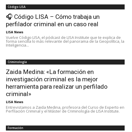
Código LISA
🎧 Código LISA – Cómo trabaja un
perfilador criminal en un caso real
LISA News
Vuelve Código LISA, el pódcast de LISA Institute que te explica de
forma sencilla lo más relevante del panorama de la Geopolítica, la
Inteligencia...
Criminología
Zaida Medina: «La formación en
investigación criminal es la mejor
herramienta para realizar un perfilado
criminal»
LISA News
Entrevistamos a Zaida Medina, profesora del Curso de Experto en
Perfilación Criminal y el Máster de Criminología de LISA Institute.
Formación