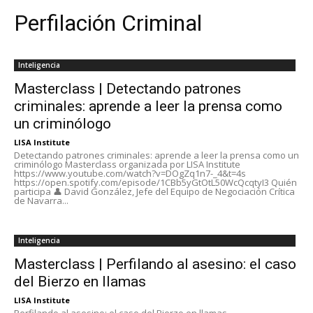
Perfilación Criminal
Inteligencia
Masterclass | Detectando patrones
criminales: aprende a leer la prensa como
un criminólogo
LISA Institute
Detectando patrones criminales: aprende a leer la prensa como un
criminólogo Masterclass organizada por LISA Institute
https://www.youtube.com/watch?v=DOgZq1n7-_4&t=4s
https://open.spotify.com/episode/1CBb5yGtOtL50WcQcqtyI3 Quién
participa 👤 David González, Jefe del Equipo de Negociación Crítica
de Navarra...
Inteligencia
Masterclass | Perfilando al asesino: el caso
del Bierzo en llamas
LISA Institute