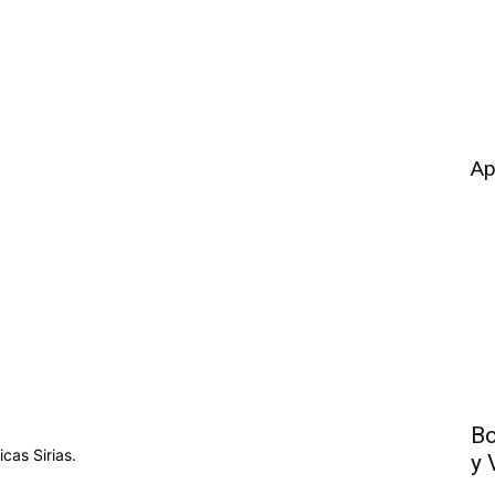
Ap
Bo
cas Sirias.
y 