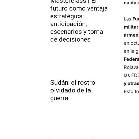
Masterclass | El
caída 
futuro como ventaja
estratégica:
Las
Fu
anticipación,
milita
escenarios y toma
armeni
de decisiones
en oct
en la g
Federa
Rojava
las F
Sudán: el rostro
y otra
olvidado de la
Esto fo
guerra