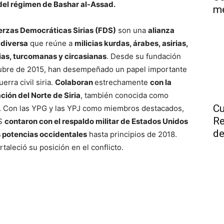
del régimen de Bashar al-Assad.
me
erzas Democráticas Sirias (FDS)
son una
alianza
r diversa
que reúne a
milicias kurdas, árabes, asirias,
as, turcomanas y circasianas
. Desde su fundación
ubre de 2015, han desempeñado un papel importante
uerra civil siria.
Colaboran
estrechamente
con la
ción del Norte de Siria
, también conocida como
Cu
. Con las YPG y las YPJ como miembros destacados,
Re
DS
contaron con el respaldo militar de Estados Unidos
de
s potencias occidentales
hasta principios de 2018.
rtaleció su posición en el conflicto.