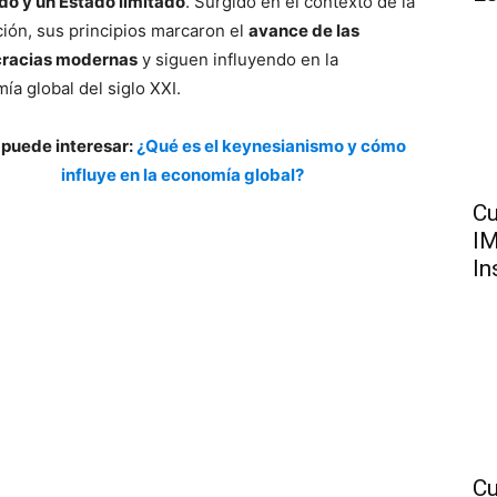
o y un Estado limitado
. Surgido en el contexto de la
ación, sus principios marcaron el
avance de las
racias modernas
y siguen influyendo en la
ía global del siglo XXI.
 puede interesar:
¿Qué es el keynesianismo y cómo
influye en la economía global?
Cu
IM
In
Cu