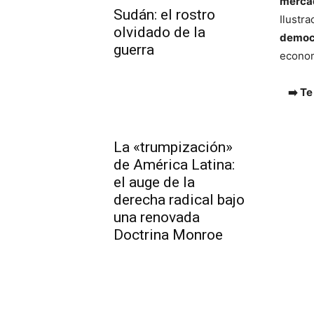
mercad
Sudán: el rostro
Ilustr
olvidado de la
democ
guerra
econom
➡️ Te
La «trumpización»
de América Latina:
el auge de la
derecha radical bajo
una renovada
Doctrina Monroe