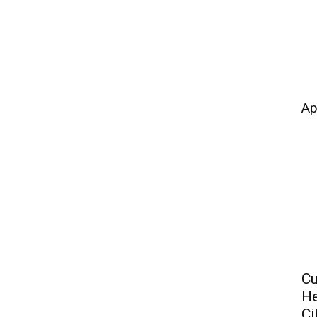
Ap
Cu
He
Ci