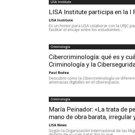
LISA Institute
LISA Institute participa en la 
LISA Institute
Es un honor para LISA colaborar con la URJC par
facilitar el encaje entre los estudiantes...
Criminología
Cibercriminología: qué es y cu
Criminología y la Cibersegurid
Paul Bodea
Descubre cómo la Cibercriminología se diferenc
amenazas digitales en el ciberespacio.
Criminología
María Peinador: «La trata de 
mano de obra barata, irregular 
LISA News
Según la Organización Internacional de las Mi
distinto de su país natal. Por lo que...