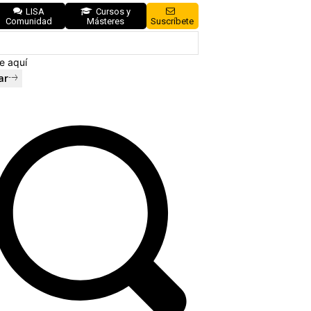
LISA
Cursos y
Comunidad
Másteres
Suscríbete
e aquí
ar