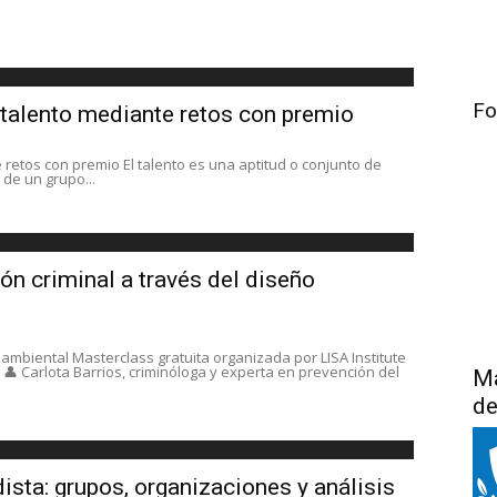
Fo
 talento mediante retos con premio
 retos con premio El talento es una aptitud o conjunto de
de un grupo...
n criminal a través del diseño
 ambiental Masterclass gratuita organizada por LISA Institute
 Carlota Barrios, criminóloga y experta en prevención del
Má
de
ista: grupos, organizaciones y análisis