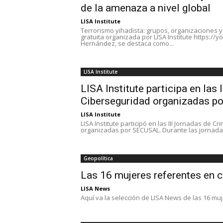
de la amenaza a nivel global
LISA Institute
Terrorismo yihadista: grupos, organizaciones y
gratuita organizada por LISA Institute https:
Hernández, se destaca como...
LISA Institute
LISA Institute participa en las
Ciberseguridad organizadas 
LISA Institute
LISA Institute participó en las III Jornadas de
organizadas por SECUSAL. Durante las jornadas 
Geopolítica
Las 16 mujeres referentes en 
LISA News
Aquí va la selección de LISA News de las 16 mu