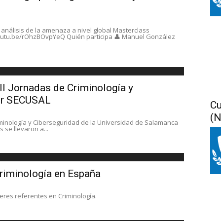
 análisis de la amenaza a nivel global Masterclass
//youtu.be/rOhzBOvpYeQ Quién participa 👤 Manuel González
 III Jornadas de Criminología y
por SECUSAL
Cu
(N
 Criminología y Ciberseguridad de la Universidad de Salamanca
se llevaron a...
criminología en España
jeres referentes en Criminología.