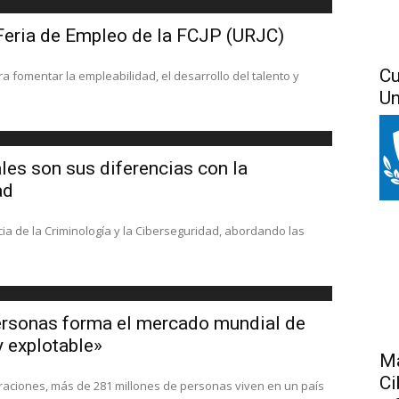
I Feria de Empleo de la FCJP (URJC)
Cu
a fomentar la empleabilidad, el desarrollo del talento y
Un
áles son sus diferencias con la
ad
ia de la Criminología y la Ciberseguridad, abordando las
personas forma el mercado mundial de
y explotable»
Má
Ci
graciones, más de 281 millones de personas viven en un país