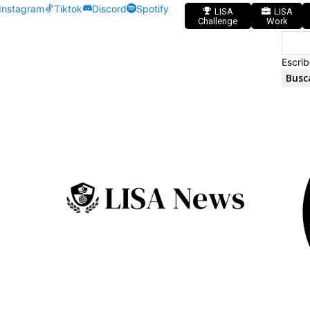
Instagram
Tiktok
Discord
Spotify
LISA
LISA
Challenge
Work
Escrib
Busc