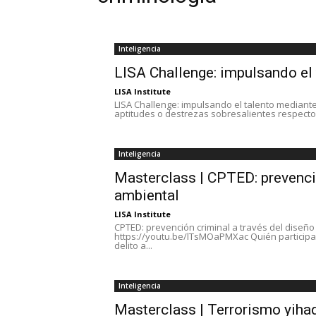
Inteligencia
LISA Challenge: impulsando el
LISA Institute
LISA Challenge: impulsando el talento mediante
aptitudes o destrezas sobresalientes respecto 
Inteligencia
Masterclass | CPTED: prevenció
ambiental
LISA Institute
CPTED: prevención criminal a través del diseño
https://youtu.be/lTsMOaPMXac Quién participa 
delito a...
Inteligencia
Masterclass | Terrorismo yihad