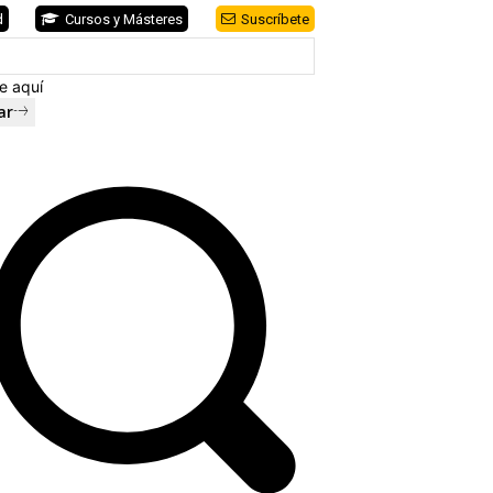
d
Cursos y Másteres
Suscríbete
e aquí
ar