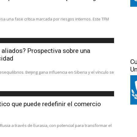
iesa una fase crítica marcada por riesgos internos. Este TFM
 aliados? Prospectiva sobre una
cidad
Cu
Un
equilibrios. Beijing gana influencia en Siberia y el vínculo se
ltico que puede redefinir el comercio
 Rusia a través de Eurasia, con potencial para transformar el