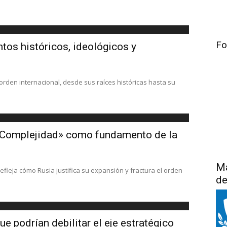
Fo
tos históricos, ideológicos y
orden internacional, desde sus raíces históricas hasta su
la Complejidad» como fundamento de la
Má
efleja cómo Rusia justifica su expansión y fractura el orden
de
e podrían debilitar el eje estratégico