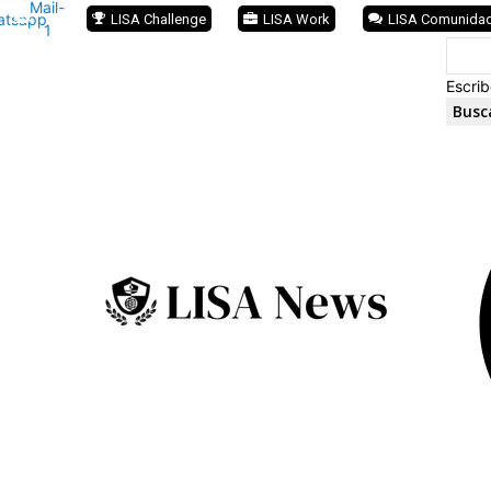
Mail-
atsapp
LISA Challenge
LISA Work
LISA Comunida
1
Escrib
Busc