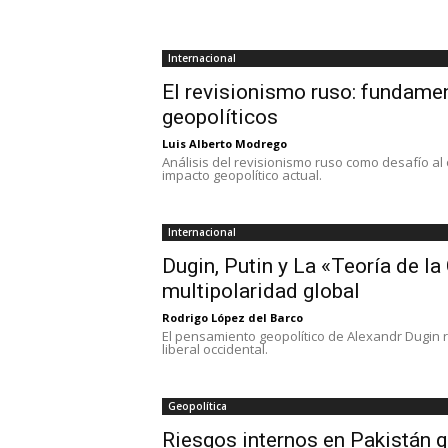
Internacional
El revisionismo ruso: fundamen
geopolíticos
Luis Alberto Modrego
Análisis del revisionismo ruso como desafío al 
impacto geopolítico actual.
Internacional
Dugin, Putin y La «Teoría de 
multipolaridad global
Rodrigo López del Barco
El pensamiento geopolítico de Alexandr Dugin r
liberal occidental.
Geopolítica
Riesgos internos en Pakistán qu